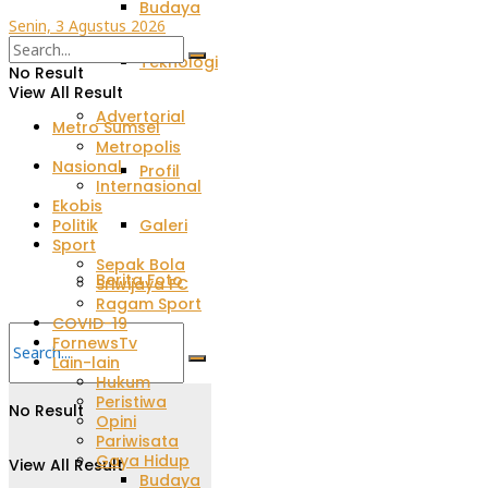
Budaya
Senin, 3 Agustus 2026
Teknologi
No Result
View All Result
Advertorial
Metro Sumsel
Metropolis
Nasional
Profil
Internasional
Ekobis
Galeri
Politik
Sport
Sepak Bola
Berita Foto
Sriwijaya FC
Ragam Sport
COVID-19
FornewsTv
Lain-lain
Hukum
Peristiwa
No Result
Opini
Pariwisata
Gaya Hidup
View All Result
Budaya