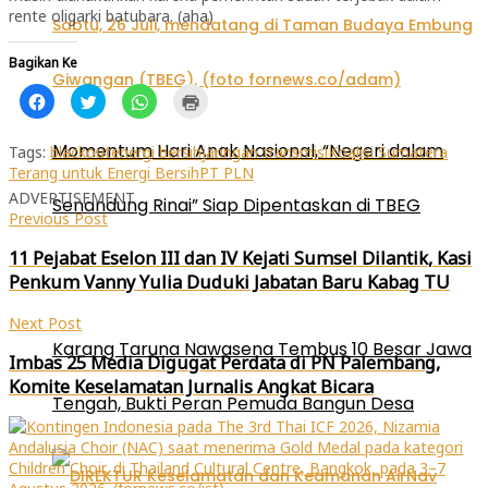
rente oligarki batubara. (aha)
Bagikan Ke
Klik
Klik
Klik
Klik
untuk
untuk
untuk
untuk
membagikan
berbagi
berbagi
mencetak(Membuka
di
pada
di
di
Momentum Hari Anak Nasional, “Negeri dalam
Facebook(Membuka
Twitter(Membuka
WhatsApp(Membuka
jendela
Tags:
blackout
energi bersih
jaringan transmisi
Koalisi Sumatera
di
di
di
yang
Terang untuk Energi Bersih
PT PLN
jendela
jendela
jendela
baru)
yang
yang
yang
ADVERTISEMENT
baru)
baru)
baru)
Senandung Rinai” Siap Dipentaskan di TBEG
Previous Post
11 Pejabat Eselon III dan IV Kejati Sumsel Dilantik, Kasi
Penkum Vanny Yulia Duduki Jabatan Baru Kabag TU
Next Post
Karang Taruna Nawasena Tembus 10 Besar Jawa
Imbas 25 Media Digugat Perdata di PN Palembang,
Komite Keselamatan Jurnalis Angkat Bicara
Tengah, Bukti Peran Pemuda Bangun Desa