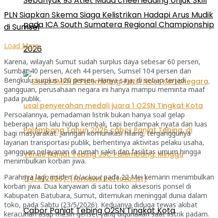
Sebanyak 93 Atlet Muda cheerleading Unjuk Skill
PLN Siapkan Skema Siaga Kelistrikan Hadapi Arus Mudik
pada ICA South Sumatera Regional Championship
di Sumsel
Load More
2026
Karena, wilayah Sumut sudah surplus daya sebesar 60 persen,
Sumbar 40 persen, Aceh 44 persen, Sumsel 104 persen dan
Bengkulu surplus 120 persen. Hanya saja, di setiap terjadi
gangguan, perusahaan negara ini hanya mampu meminta maaf
pada publik.
Persoalannya, pemadaman listrik bukan hanya soal gelap
beberapa jam lalu hidup kembali, tapi berdampak nyata dan luas
bagi masyarakat. Jaringan komunikasi hilang, terganggunya
layanan transportasi publik, berhentinya aktivitas pelaku usaha,
gangguan pelayanan di rumah sakit dan fasilitas umum hingga
menimbulkan korban jiwa.
Parahnya lagi, insiden
blackout
pada 22 Mei kemarin menimbulkan
korban jiwa. Dua karyawan di satu toko aksesoris ponsel di
Kabupaten Batubara, Sumut, ditemukan meninggal dunia dalam
toko, pada Sabtu (23/5/2026). Keduanya diduga tewas akibat
Cabor Panjat Tebing O2SN Tingkat Kota
keracunan asap mesin genset yang digunakan saat listrik padam.