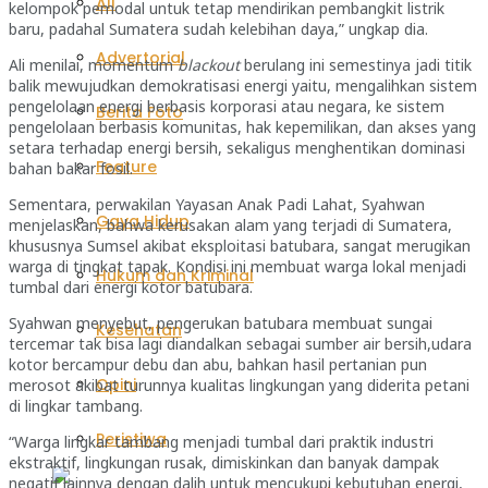
All
kelompok pemodal untuk tetap mendirikan pembangkit listrik
baru, padahal Sumatera sudah kelebihan daya,” ungkap dia.
Advertorial
Ali menilai, momentum
blackout
berulang ini semestinya jadi titik
balik mewujudkan demokratisasi energi yaitu, mengalihkan sistem
pengelolaan energi berbasis korporasi atau negara, ke sistem
Berita Foto
pengelolaan berbasis komunitas, hak kepemilikan, dan akses yang
setara terhadap energi bersih, sekaligus menghentikan dominasi
Feature
bahan bakar fosil.
Sementara, perwakilan Yayasan Anak Padi Lahat, Syahwan
Gaya Hidup
menjelaskan, bahwa kerusakan alam yang terjadi di Sumatera,
khususnya Sumsel akibat eksploitasi batubara, sangat merugikan
warga di tingkat tapak. Kondisi ini membuat warga lokal menjadi
Hukum dan Kriminal
tumbal dari energi kotor batubara.
Syahwan menyebut, pengerukan batubara membuat sungai
Kesehatan
tercemar tak bisa lagi diandalkan sebagai sumber air bersih,udara
kotor bercampur debu dan abu, bahkan hasil pertanian pun
Opini
merosot akibat turunnya kualitas lingkungan yang diderita petani
di lingkar tambang.
Peristiwa
“Warga lingkar tambang menjadi tumbal dari praktik industri
ekstraktif, lingkungan rusak, dimiskinkan dan banyak dampak
negatif lainnya dengan dalih untuk mencukupi kebutuhan energi,