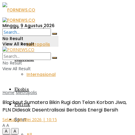
Minggu, 9 Agustus 2026
Metro Sumsel
No Result
View All Result
Metropolis
Nasional
No Result
View All Result
Internasional
Ekobis
Home
Metropolis
Blackout Sumatera Bikin Rugi dan Telan Korban Jiwa,
Politik
PLN Didesak Desentralisasi Berbasis Energi Bersih
Sport
Selasa, 26 Mei 2026 | 10:15
A
A
A
A
All