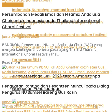
Internasional
Persembahan Medali Emas dari Nizamia Andalusia
Choir untuk Indonesia pada Thailand International
Choral Festival
Jumat, 7 Agustus 2026
BANGKOK, fornews.co – Nizamia Andalusia Choir (NAC) yang
menjadi kontingen Indonesia pada ajang The 3rd Thailand
International Choral Festival (Thai...
Read more
AirNav Menjaga JIKF 2026 tetap Aman tanpa
Penguatan Ranting dan Pesantren Muncul pada Dialog
Gangguan Penerbangan
Pengurus NU Sumsel Bareng Gus Rozin
Jumat, 7 Agustus 2026