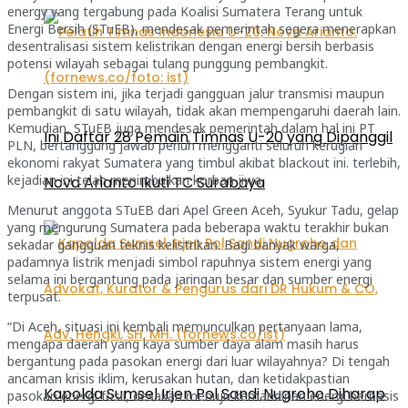
energy yang tergabung pada Koalisi Sumatera Terang untuk
Energi Bersih (STuEB), mendesak pemerintah segera menerapkan
desentralisasi sistem kelistrikan dengan energi bersih berbasis
potensi wilayah sebagai tulang punggung pembangkit.
Dengan sistem ini, jika terjadi gangguan jalur transmisi maupun
pembangkit di satu wilayah, tidak akan mempengaruhi daerah lain.
Kemudian, STuEB juga mendesak pemerintah dalam hal ini PT
Ini Daftar 28 Pemain Timnas U-20 yang Dipanggil
PLN, bertanggung jawab penuh mengganti seluruh kerugian
ekonomi rakyat Sumatera yang timbul akibat blackout ini. terlebih,
kejadian ini telah menimbulkan korban jiwa.
Nova Arianto Ikuti TC Surabaya
Menurut anggota STuEB dari Apel Green Aceh, Syukur Tadu, gelap
yang mengurung Sumatera pada beberapa waktu terakhir bukan
sekadar gangguan teknis kelistrikan. Bagi banyak warga,
padamnya listrik menjadi simbol rapuhnya sistem energi yang
selama ini bergantung pada jaringan besar dan sumber energi
terpusat.
“Di Aceh, situasi ini kembali memunculkan pertanyaan lama,
mengapa daerah yang kaya sumber daya alam masih harus
bergantung pada pasokan energi dari luar wilayahnya? Di tengah
ancaman krisis iklim, kerusakan hutan, dan ketidakpastian
Kapolda Sumsel Irjen Pol Sandi Nugroho Diharap
pasokan energi fosil, desakan menuju kemandirian energi berbasis