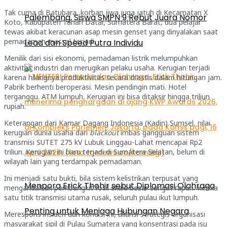
Tak cuma di Batubara, korban jiwa juga jatuh di Kecamatan X
Palembang, Siswa SMPN 9 Rebut Juara Nomor
Koto, Kabupaten Tanah Datar, Sumatera Barat, dua pelajar
tewas akibat keracunan asap mesin genset yang dinyalakan saat
pemadaman massal terjadi.
Lead dan Speed Putra Individu
Menilik dari sisi ekonomi, pemadaman listrik melumpuhkan
aktivitas industri dan merugikan pelaku usaha. Kerugian terjadi
karena hilangnya produktivitas secara drastis dalam hitungan jam.
Pabrik berhenti beroperasi. Mesin pendingin mati. Hotel
terganggu. ATM lumpuh. Kerugian ini bisa ditaksir hingga triliun
rupiah.
Keterangan dari Kamar Dagang Indonesia (Kadin) Sumsel, nilai
kerugian dunia usaha dari
blackout
imbas gangguan sistem
transmisi SUTET 275 kV Lubuk Linggau-Lahat mencapai Rp2
triliun. Kerugian ini baru terjadi di Sumatera Selatan, belum di
wilayah lain yang terdampak pemadaman.
Ini menjadi satu bukti, bila sistem kelistrikan terpusat yang
Menpora Erick Thohir sebut Diplomasi Olahraga
mengandalkan pembangkit fosil skala besar sangat rapuh. Ketika
satu titik transmisi utama rusak, seluruh pulau ikut lumpuh.
Penting untuk Menjaga Hubungan Negara
Merespons insiden dan kondisi ini, aliansi strategis organisasi
masyarakat sipil di Pulau Sumatera yang konsentrasi pada isu