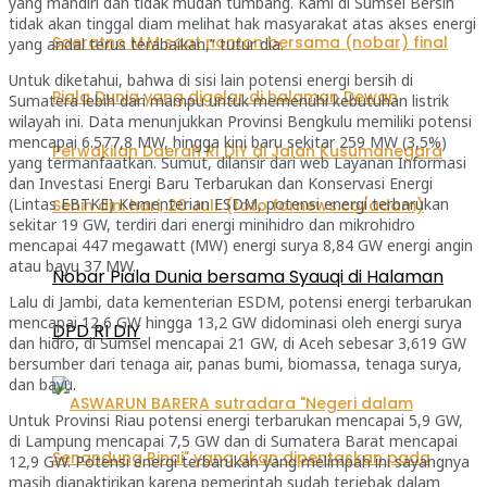
yang mandiri dan tidak mudah tumbang. Kami di Sumsel Bersih
tidak akan tinggal diam melihat hak masyarakat atas akses energi
yang andal terus terabaikan,” tutur dia.
Untuk diketahui, bahwa di sisi lain potensi energi bersih di
Sumatera lebih dari mampu untuk memenuhi kebutuhan listrik
wilayah ini. Data menunjukkan Provinsi Bengkulu memiliki potensi
mencapai 6.577,8 MW, hingga kini baru sekitar 259 MW (3,5%)
yang termanfaatkan. Sumut, dilansir dari web Layanan Informasi
dan Investasi Energi Baru Terbarukan dan Konservasi Energi
(Lintas EBTKE) Kementerian ESDM, potensi energi terbarukan
sekitar 19 GW, terdiri dari energi minihidro dan mikrohidro
mencapai 447 megawatt (MW) energi surya 8,84 GW energi angin
atau bayu 37 MW.
Nobar Piala Dunia bersama Syauqi di Halaman
Lalu di Jambi, data kementerian ESDM, potensi energi terbarukan
mencapai 12,6 GW hingga 13,2 GW didominasi oleh energi surya
DPD RI DIY
dan hidro, di Sumsel mencapai 21 GW, di Aceh sebesar 3,619 GW
bersumber dari tenaga air, panas bumi, biomassa, tenaga surya,
dan bayu.
Untuk Provinsi Riau potensi energi terbarukan mencapai 5,9 GW,
di Lampung mencapai 7,5 GW dan di Sumatera Barat mencapai
12,9 GW. Potensi energi terbarukan yang melimpah ini sayangnya
masih dianaktirikan karena pemerintah sudah terjebak dalam