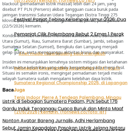
blackout (pemadaman listrik massal) lebih dari 24 jam, yang
disebut PT PLN (Persero) akibat gangguan cuaca buruk pada
jaringan transmisi Saluran Udara Tegangan Ekstra Tinggi 275
Festival Panjat Tebing Kelompok Umur 2026: Dua
kilovolt (kV) Muara Bungo–Sungai Rumbai, Jambi, pada Jumat
(22/5/2026) kemarin.
Pemanjat Cilik Palembang Rebut 2 Emas 1 Perak
Kondisi
blackout
tersebut membuat kawasan Aceh, Sumatera
Utara (Sumut), Riau, Sumatera Barat (Sumbar), Jambi, sebagian
Sumatera Selatan (Sumsel), Bengkulu dan Lampung menjadi
gelap gulita, serta mengganggu aktivitas bisnis dan masyarakat.
Insiden ini menunjukkan lemahnya sistem mitigasi dan ketahanan
infrastruktur kelistrikan yang selalu bergantung pada energi fosil.
Situasi ini semakin ironis, mengingat pemadaman terjadi meski
wilayah Sumatera sudah mengalami kelebihan daya listrik.
Baca
Juga
Listrik di Sebagian Sumatera Padam, PLN Sebut 176
Gardu Induk Terganggu Cuaca Buruk dan Minta Maaf
Nonton Avatar Bareng Jurnalis, Adhi Herlambang
Sebut Jamin Keandalan Pasokan Listrik Jelang Nataru