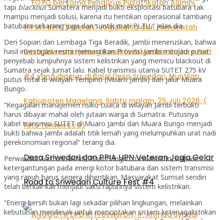
tapi
blackout
Sumatera menjadi bukti eksploitasi batubara tak
mampu menjadi solusi, karena itu hentikan operasional tambang
batubara sekarang juga dan suntik mati PLTU,” jelas dia.
Deri Sopian dari Lembaga Tiga Beradik, Jambi meneruskan, bahwa
hasil investigasi resmi memastikan Provinsi Jambi menjadi pusat
penyebab lumpuhnya sistem kelistrikan yang memicu blackout di
Sumatra sejak Jumat lalu. Kabel transmisi utama SUTET 275 kV
putus total di wilayah Tempino (Muaro Jambi) dan jalur Muara
Bungo.
“Kegagalan manajemen risiko cuaca di wilayah Jambi terbukti
harus dibayar mahal oleh jutaan warga di Sumatra. Putusnya
kabel transmisi SUTET di Muaro Jambi dan Muara Bungo menjadi
bukti bahwa Jambi adalah titik lemah yang melumpuhkan urat nadi
perekonomian regional” terang dia.
Desa Sriwedari dan PPIA UPN Veteran Jogja Gelar
Perwakilan Sumsel Bersih, Boni Bangun menuturkan, bahwa
ketergantungan pada energi kotor batubara dan sistem transmisi
yang rapuh harus segera dihentikan. Masyarakat Sumsel sendiri
Road to Sriwedari Culture Fest #4
telah berkali-kali menjadi saksi rapuhnya sistem kelistrikan.
“Energi bersih bukan lagi sekadar pilihan lingkungan, melainkan
kebutuhan mendesak untuk menciptakan sistem ketenagalistrikan