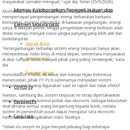
masyarakat semakin menguat,” ujar dia, Senin (25/5/2026).
Mampu Kolaborasikan Penegak Hukum dan
Momentum ini, kata Syukur, harus menjadi titik balik untuk
mempercepat pengembangan energi terbarukan berbasis
komunitas. Potensi mikrohidro di kawasan pegunungan, energi
Elemen Masyarakat
surya di wilayah pesisir, hingga pengelolaan energi berbasis adat
dinilai mampu menjadi solusi jangka panjang yang lebih adil dan
berkelanjutan.
Sepak Bola
“Ketergantungan terhadap sistem energi terpusat hanya akan
memperbesar risiko krisis di masa depan, sementara masyarakat
Sriwijaya FC
di akar rumput terus menjadi pihak yang paling terdampak,” kata
dia.
Ragam Sport
Konsolidator STuEB, Ali Akbar dari Kanopi Hijau Indonesia
meneruskan, pihak PT PLN sebenarnya menyadari sistem
transmisi listrik yang digunakan saat ini rapuh dan tidak efektif.
COVID-19
Namun, sambung dia, sistem terpusat ini tetap dipertahankan
demi kepentingan kontrol politik dan ekonomi. Sebagai kebutuhan
FornewsTv
vital dimana semua orang bergantung kepada listrik, melalui
sistem ini pemerintah pusat dapat mengatur tata ekonomi
Lain-lain
nasional dan mengabaikan risiko fatalnya.
“Selain itu sistem ini juga menjadi peluang bagi beberapa