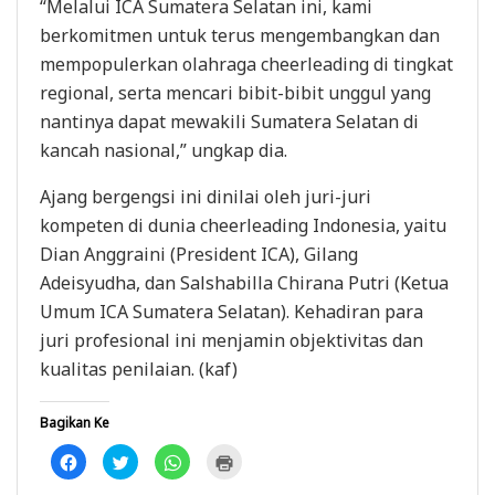
“Melalui ICA Sumatera Selatan ini, kami
berkomitmen untuk terus mengembangkan dan
mempopulerkan olahraga cheerleading di tingkat
regional, serta mencari bibit-bibit unggul yang
nantinya dapat mewakili Sumatera Selatan di
kancah nasional,” ungkap dia.
Ajang bergengsi ini dinilai oleh juri-juri
kompeten di dunia cheerleading Indonesia, yaitu
Dian Anggraini (President ICA), Gilang
Adeisyudha, dan Salshabilla Chirana Putri (Ketua
Umum ICA Sumatera Selatan). Kehadiran para
juri profesional ini menjamin objektivitas dan
kualitas penilaian. (kaf)
Bagikan Ke
K
K
K
K
l
l
l
l
i
i
i
i