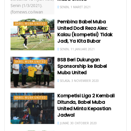
SENIN, 1 MARET 2021
Pembina Babel Muba
BABEL MUBA UNITED
United Dodi Reza Alex:
Kalau (kompetisi) Tidak
Jadi, Ya Kita Bubar
SENIN, 11 JANUARI 2021
BSB Beri Dukungan
BABEL MUBA UNITED
Sponsorship ke Babel
Muba United
SELASA, 3 NOVEMBER 2020
Kompetisi Liga 2 Kembali
BABEL MUBA UNITED
Ditunda, Babel Muba
United Minta Kepastian
Jadwal
JUMAT, 30 OKTOBER 2020