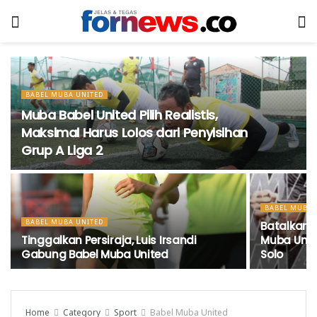
BABEL MUBA UNITED
Muba Babel United Pilih Realistis,
Maksimal Harus Lolos dari Penyisihan
Grup A Liga 2
BABEL MUBA 
BABEL MUBA UNITED
Batalkan 
Tinggalkan Persiraja, Luis Irsandi
Muba Unit
Gabung Babel Muba United
Solo
Home
Category
Sport
Babel Muba United