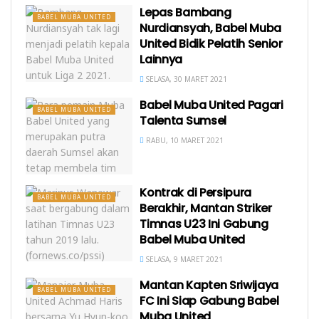
Lepas Bambang
BABEL MUBA UNITED
Nurdiansyah, Babel Muba
United Bidik Pelatih Senior
Lainnya
SELASA, 30 MARET 2021
Babel Muba United Pagari
BABEL MUBA UNITED
Talenta Sumsel
RABU, 10 MARET 2021
Kontrak di Persipura
BABEL MUBA UNITED
Berakhir, Mantan Striker
Timnas U23 Ini Gabung
Babel Muba United
SELASA, 9 MARET 2021
Mantan Kapten Sriwijaya
BABEL MUBA UNITED
FC Ini Siap Gabung Babel
Muba United