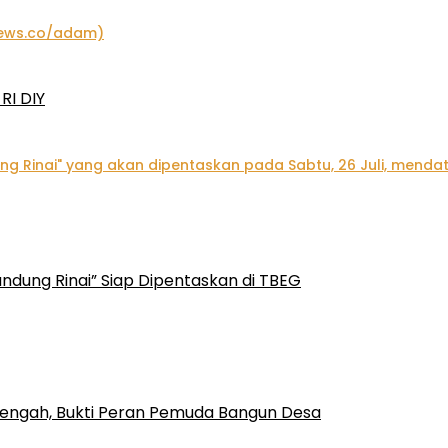
RI DIY
ndung Rinai” Siap Dipentaskan di TBEG
engah, Bukti Peran Pemuda Bangun Desa