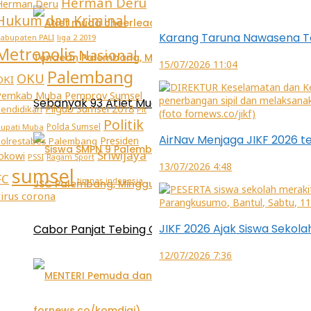
Herman Deru
Herman Deru
Hukum dan Kriminal
Karang Taruna Nawasena T
abupaten PALI
liga 2 2019
Metropolis
Nasional
15/07/2026 11:04
Palembang
OKU
OKI
Pemkab Muba
Pemprov Sumsel
Sebanyak 93 Atlet Muda cheerleading Unjuk Skill 
Pilgub Sumsel 2018
endidikan
Plt
Politik
Polda Sumsel
upati Muba
AirNav Menjaga JIKF 2026
Presiden
olrestabes Palembang
Sriwijaya
Jokowi
PSSI
Ragam Sport
13/07/2026 4:48
sumsel
FC
timnas indonesia
virus corona
JIKF 2026 Ajak Siswa Sekol
Cabor Panjat Tebing O2SN Tingkat Kota Palembang
12/07/2026 7:36