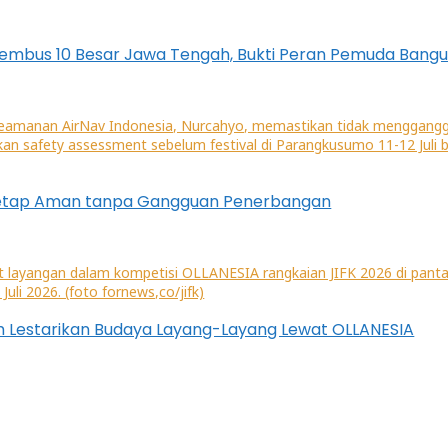
embus 10 Besar Jawa Tengah, Bukti Peran Pemuda Bang
pada ICA South Sumatera Regional Championship 2026
 tetap Aman tanpa Gangguan Penerbangan
ah Lestarikan Budaya Layang-Layang Lewat OLLANESIA
, Siswa SMPN 9 Rebut Juara Nomor Lead dan Speed Putra 