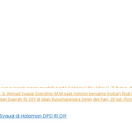
Syauqi di Halaman DPD RI DIY
emanjat Cilik Palembang Rebut 2 Emas 1 Perak