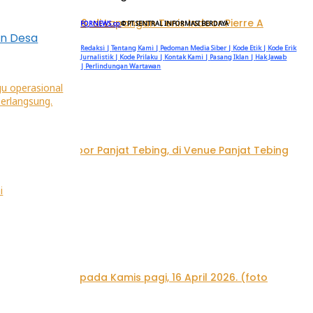
FORNEWS.co
© PT.SENTRAL INFORMASI BERDAYA
un Desa
Redaksi |
Tentang Kami |
Pedoman Media Siber |
Kode Etik |
Kode Erik
Jurnalistik |
Kode Prilaku |
Kontak Kami |
Pasang Iklan |
Hak Jawab
|
Perlindungan Wartawan
Individu