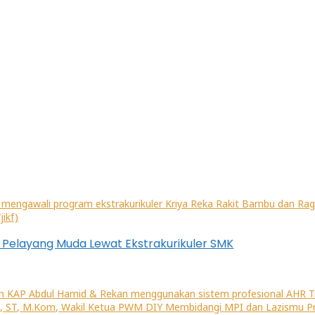
enting untuk Menjaga Hubungan Negara
ova Arianto Ikuti TC Surabaya
 Mampu Kolaborasikan Penegak Hukum dan Elemen Masyar
 Pelayang Muda Lewat Ekstrakurikuler SMK