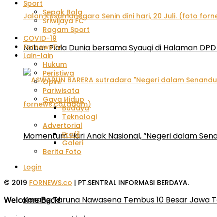
Sport
Sepak Bola
Sriwijaya FC
Ragam Sport
COVID-19
Nobar Piala Dunia bersama Syauqi di Halaman DPD 
FornewsTv
Lain-lain
Hukum
Peristiwa
Opini
Pariwisata
Gaya Hidup
Budaya
Teknologi
Advertorial
Profil
Momentum Hari Anak Nasional, “Negeri dalam Sena
Galeri
Berita Foto
Login
© 2019
FORNEWS.co
| PT.SENTRAL INFORMASI BERDAYA.
Karang Taruna Nawasena Tembus 10 Besar Jawa T
Welcome Back!