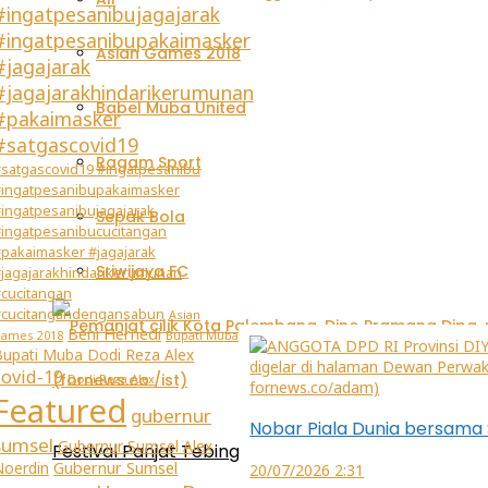
#ingatpesanibujagajarak
#ingatpesanibupakaimasker
Asian Games 2018
#jagajarak
#jagajarakhindarikerumunan
Babel Muba United
#pakaimasker
#satgascovid19
Ragam Sport
satgascovid19 #ingatpesanibu
ingatpesanibupakaimasker
ingatpesanibujagajarak
Sepak Bola
ingatpesanibucucitangan
pakaimasker #jagajarak
Sriwijaya FC
jagajarakhindarikerumunan
cucitangan
#cucitangandengansabun
Asian
Beni Hernedi
ames 2018
Bupati Muba
Bupati Muba Dodi Reza Alex
covid-19
Dodi Reza Alex
Featured
gubernur
Nobar Piala Dunia bersama 
sumsel
Gubernur Sumsel Alex
Festival Panjat Tebing Kelompok Umur 2026: Dua P
Noerdin
Gubernur Sumsel
20/07/2026 2:31