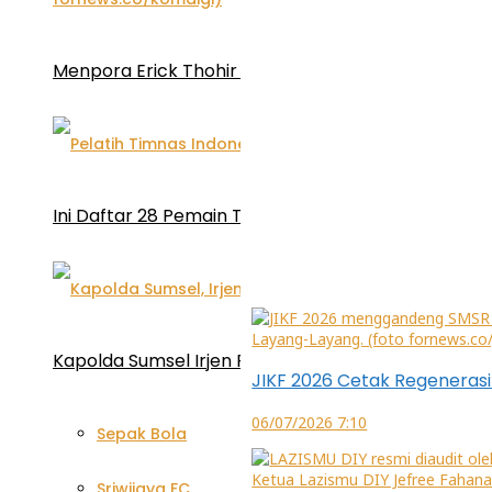
Menpora Erick Thohir sebut Diplomasi Olahraga P
Ini Daftar 28 Pemain Timnas U-20 yang Dipanggil N
Kapolda Sumsel Irjen Pol Sandi Nugroho Diharap
JIKF 2026 Cetak Regenerasi
06/07/2026 7:10
Sepak Bola
Sriwijaya FC