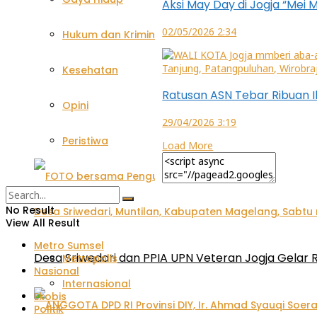
Aksi May Day di Jogja “Mei
02/05/2026 2:34
Hukum dan Kriminal
Kesehatan
Ratusan ASN Tebar Ribuan I
Opini
29/04/2026 3:19
Peristiwa
Load More
No Result
View All Result
Metro Sumsel
Desa Sriwedari dan PPIA UPN Veteran Jogja Gelar R
Metropolis
Nasional
Internasional
Ekobis
Politik