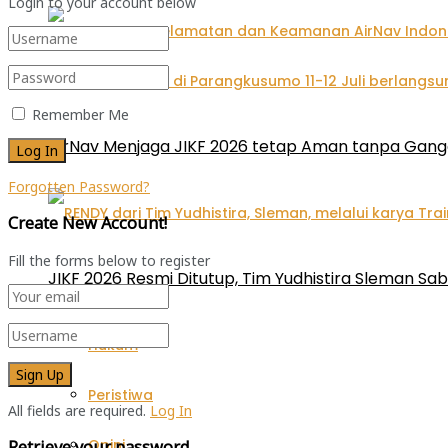
Login to your account below
Remember Me
AirNav Menjaga JIKF 2026 tetap Aman tanpa Gan
Forgotten Password?
Create New Account!
Fill the forms below to register
JIKF 2026 Resmi Ditutup, Tim Yudhistira Sleman Sab
Hukum
Peristiwa
All fields are required.
Log In
Opini
Retrieve your password