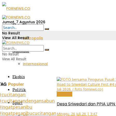
Jumat, 7 Agustus 2026
Metro Sumsel
No Result
View All Result
Metropolis
Nasional
No Result
View All Result
Internasional
Ekobis
TAG
Populer
Politik
#cucitangan
Peristiwa
#cucitangandengansabun
Sport
Desa Sriwedari dan PPIA UPN 
#ingatpesanibu
#ingatpesanibucucitangan
Minggu. 26 Juli 26 | 3:47
All