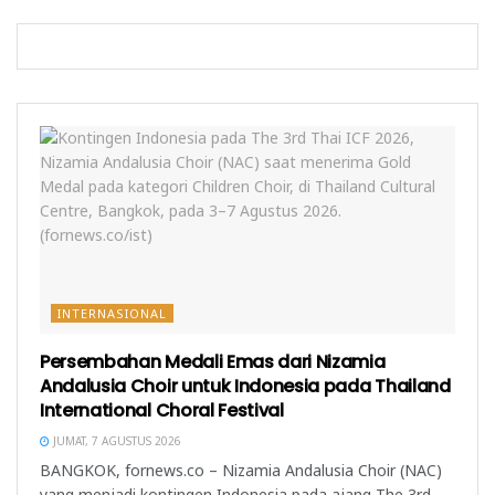
e
a
y
l
y
a
a
a
n
y
n
g
a
g
b
n
b
a
g
a
r
b
r
u
a
u
)
r
)
u
)
INTERNASIONAL
Persembahan Medali Emas dari Nizamia
Andalusia Choir untuk Indonesia pada Thailand
International Choral Festival
JUMAT, 7 AGUSTUS 2026
BANGKOK, fornews.co – Nizamia Andalusia Choir (NAC)
yang menjadi kontingen Indonesia pada ajang The 3rd