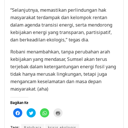
“Selanjutnya, memastikan perlindungan hak
masyarakat terdampak dan kelompok rentan
dalam agenda transisi energi, serta mendorong
kebijakan energi yang transparan, partisipatif,
dan berkeadilan ekologis,” tegas dia.
Robani menambahkan, tanpa perubahan arah
kebijakan yang mendasar, Sumsel akan terus
terjebak dalam ketergantungan energi fosil yang
tidak hanya merusak lingkungan, tetapi juga
mengancam keselamatan dan masa depan
masyarakat. (aha)
Bagikan Ke
K
K
K
K
l
l
l
l
i
i
i
i
k
k
k
k
u
u
u
u
Tags:
Batubara
krisis ekologis