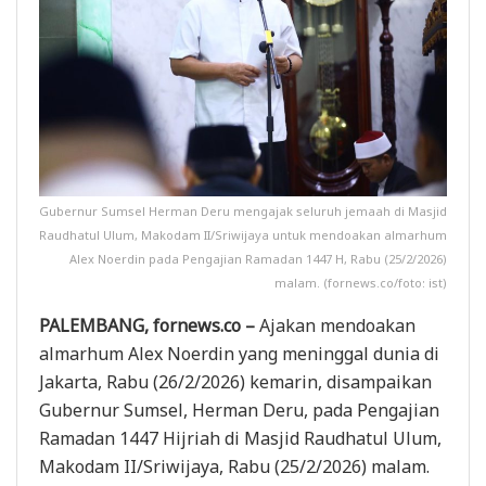
Gubernur Sumsel Herman Deru mengajak seluruh jemaah di Masjid
Raudhatul Ulum, Makodam II/Sriwijaya untuk mendoakan almarhum
Alex Noerdin pada Pengajian Ramadan 1447 H, Rabu (25/2/2026)
malam. (fornews.co/foto: ist)
PALEMBANG, fornews.co –
Ajakan mendoakan
almarhum Alex Noerdin yang meninggal dunia di
Jakarta, Rabu (26/2/2026) kemarin, disampaikan
Gubernur Sumsel, Herman Deru, pada Pengajian
Ramadan 1447 Hijriah di Masjid Raudhatul Ulum,
Makodam II/Sriwijaya, Rabu (25/2/2026) malam.