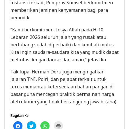
instansi terkait, Pemprov Sumsel berkomitmen
memberikan jaminan kenyamanan bagi para
pemudik.
“Kami berkomitmen, Insya Allah pada H-10
Lebaran 2026 seluruh jalan yang rusak atau
berlubang sudah diperbaiki dan kembali mulus.
Kita ingin saudara-saudara kita yang mudik dapat
melintas dengan lancar dan aman,” jelas dia.
Tak lupa, Herman Deru juga mengingatkan
jajaran TNI, Polri, dan pejabat terkait untuk
terus memantau ketersediaan bahan pangan di
pasar guna mencegah praktik permainan harga
oleh oknum yang tidak bertanggung jawab. (aha)
Bagikan Ke
K
K
K
K
l
l
l
l