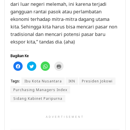
dari luar negeri melemah, ini karena terjadi
gangguan rantai pasok atau perlambatan
ekonomi terhadap mitra-mitra dagang utama
kita. Sehingga kita harus bisa mencari pasar non
tradisional dan mencari potensi pasar baru
ekspor kita,” tandas dia. (aha)
Bagikan Ke
K
K
K
K
l
l
l
l
i
i
i
i
k
k
k
k
u
u
u
u
Tags:
Ibu Kota Nusantara
IKN
Presiden Jokowi
n
n
n
n
t
t
t
t
u
u
u
u
Purchasing Managers Index
k
k
k
k
m
b
b
m
Sidang Kabinet Paripurna
e
e
e
e
m
r
r
n
b
b
b
c
a
a
a
e
g
g
g
t
i
i
i
a
ADVERTISEMENT
k
p
d
k
a
a
i
(
n
d
W
M