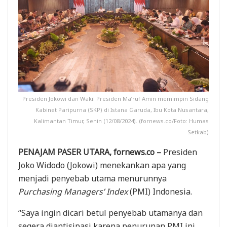
Presiden Jokowi dan Wakil Presiden Ma’ruf Amin memimpin Sidang
Kabinet Paripurna (SKP) di Istana Garuda, Ibu Kota Nusantara,
Kalimantan Timur, Senin (12/08/2024). (fornews.co/Foto: Humas
Setkab)
PENAJAM PASER UTARA, fornews.co –
Presiden
Joko Widodo (Jokowi) menekankan apa yang
menjadi penyebab utama menurunnya
Purchasing Managers’ Index
(PMI) Indonesia.
“Saya ingin dicari betul penyebab utamanya dan
segera diantisipasi karena penurunan PMI ini