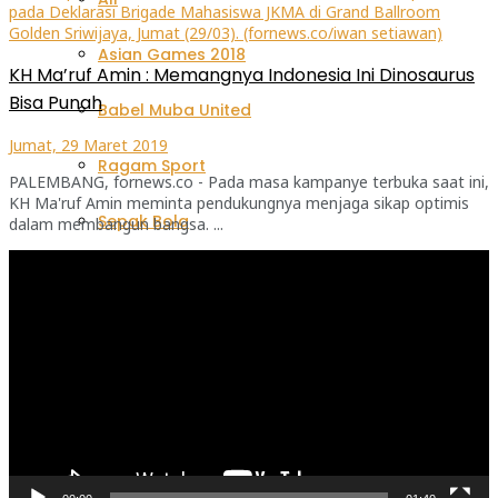
Asian Games 2018
KH Ma’ruf Amin : Memangnya Indonesia Ini Dinosaurus
Bisa Punah
Babel Muba United
Jumat, 29 Maret 2019
Ragam Sport
PALEMBANG, fornews.co - Pada masa kampanye terbuka saat ini,
KH Ma'ruf Amin meminta pendukungnya menjaga sikap optimis
Sepak Bola
dalam membangun bangsa. ...
Pemutar
Sriwijaya FC
Video