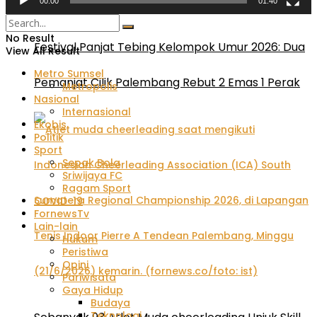
00:00
01:40
No Result
Festival Panjat Tebing Kelompok Umur 2026: Dua
View All Result
Metro Sumsel
Pemanjat Cilik Palembang Rebut 2 Emas 1 Perak
Metropolis
Nasional
Internasional
Ekobis
Politik
Sport
Sepak Bola
Sriwijaya FC
Ragam Sport
COVID-19
FornewsTv
Lain-lain
Hukum
Peristiwa
Opini
Pariwisata
Gaya Hidup
Budaya
Teknologi