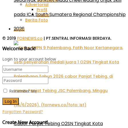
Sebanyak 93 Atlet Muda cheerleading Unjuk Skill
Advertorial
Profil
pada ICA South Sumatera Regional Championship
Galeri
Berita Foto
2026
Login
© 2019
FORNEWS.co
| PT.SENTRAL INFORMASI BERDAYA.
Welcome Back!
Login to your account below
Remember Me
Forgotten Password?
Create New Account!
Cabor Panjat Tebing O2SN Tingkat Kota