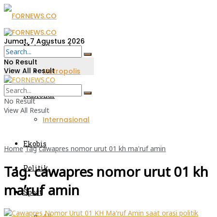
Jumat, 7 Agustus 2026
Metro Sumsel
No Result
View All Result
Metropolis
Nasional
No Result
View All Result
Internasional
Ekobis
Home
Tag
cawapres nomor urut 01 kh ma'ruf amin
Tag:
cawapres nomor urut 01 kh
Politik
ma’ruf amin
Sport
All