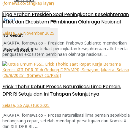
Tiga Arahan Presiden Soal Peningkatan Kesejahteraan
Atlet dan Ekosistem Pembinaan Olahraga Nasional
Selasa, 25 November 2025
No Result
JAKARTA, fornews.co – Presiden Prabowo Subianto memberikan
tiga arahan utama terkait peningkatan kesejahteraan atlet serta
View All Result
penguatan ekosistem pembinaan olahraga nasional. ...
Erick Thohir Kebut Proses Naturalisasi Lima Pemain,
DPR RI Setuju dan Ini Tahapan Selanjutnya
Selasa, 26 Agustus 2025
JAKARTA, fornews.co – Proses naturalisasi lima pemain sepakbola
berlangsung cepat, setelah mendapat persetujuan dari Komisi X
dan XIII DPR RI, ...