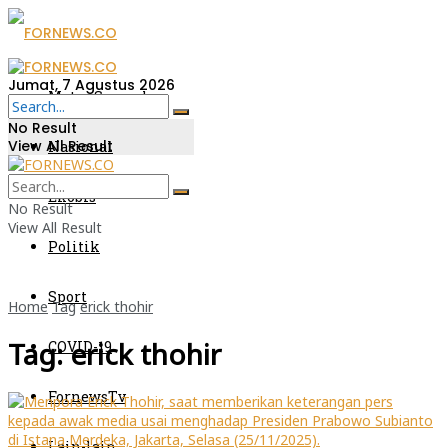
Jumat, 7 Agustus 2026
Metro Sumsel
No Result
View All Result
Nasional
Ekobis
No Result
View All Result
Politik
Sport
Home
Tag
erick thohir
Tag:
erick thohir
COVID-19
FornewsTv
Lain-lain