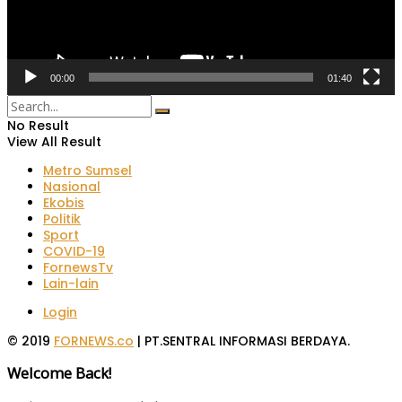
00:00
01:40
No Result
View All Result
Metro Sumsel
Nasional
Ekobis
Politik
Sport
COVID-19
FornewsTv
Lain-lain
Login
© 2019
FORNEWS.co
| PT.SENTRAL INFORMASI BERDAYA.
Welcome Back!