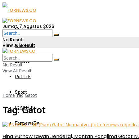
Jumat, 7 Agustus 2026
Metro Sumsel
No Result
View All Result
Nasional
Ekobis
No Result
View All Result
Politik
Sport
Home
Tag
Gatot
Tag:
Gatot
COVID-19
FornewsTv
Hina Purnawirawan Jenderal, Mantan Panglima Gatot 
Lain-lain