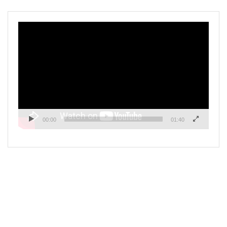
Pemutar
Video
00:00
01:40