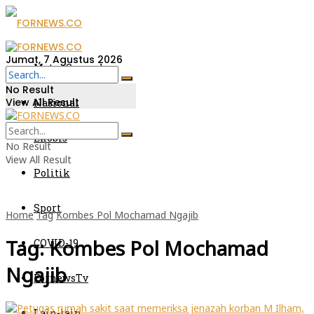
Jumat, 7 Agustus 2026
Metro Sumsel
No Result
View All Result
Nasional
Ekobis
No Result
View All Result
Politik
Sport
Home
Tag
Kombes Pol Mochamad Ngajib
Tag:
Kombes Pol Mochamad
COVID-19
Ngajib
FornewsTv
Lain-lain