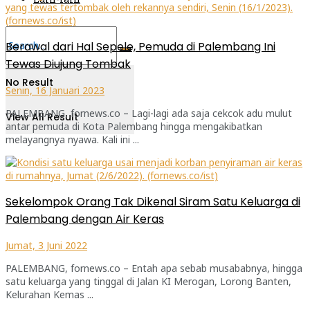
Berawal dari Hal Sepele, Pemuda di Palembang Ini
Tewas Diujung Tombak
No Result
Senin, 16 Januari 2023
PALEMBANG, fornews.co – Lagi-lagi ada saja cekcok adu mulut
View All Result
antar pemuda di Kota Palembang hingga mengakibatkan
melayangnya nyawa. Kali ini ...
Sekelompok Orang Tak Dikenal Siram Satu Keluarga di
Palembang dengan Air Keras
Jumat, 3 Juni 2022
PALEMBANG, fornews.co – Entah apa sebab musababnya, hingga
satu keluarga yang tinggal di Jalan KI Merogan, Lorong Banten,
Kelurahan Kemas ...