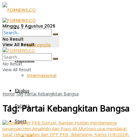
Minggu, 9 Agustus 2026
Metro Sumsel
No Result
View All Result
Metropolis
Nasional
No Result
View All Result
Internasional
Ekobis
Home
Tag
Partai Kebangkitan Bangsa
Tag:
Partai Kebangkitan Bangsa
Politik
Sport
All