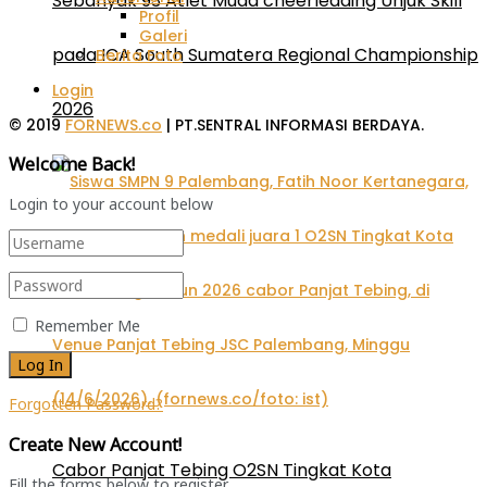
Sebanyak 93 Atlet Muda cheerleading Unjuk Skill
Profil
Galeri
pada ICA South Sumatera Regional Championship
Berita Foto
Login
2026
© 2019
FORNEWS.co
| PT.SENTRAL INFORMASI BERDAYA.
Welcome Back!
Login to your account below
Remember Me
Forgotten Password?
Create New Account!
Cabor Panjat Tebing O2SN Tingkat Kota
Fill the forms below to register