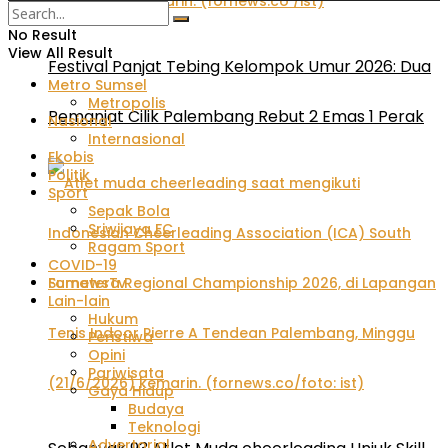
No Result
View All Result
Festival Panjat Tebing Kelompok Umur 2026: Dua
Metro Sumsel
Metropolis
Pemanjat Cilik Palembang Rebut 2 Emas 1 Perak
Nasional
Internasional
Ekobis
Politik
Sport
Sepak Bola
Sriwijaya FC
Ragam Sport
COVID-19
FornewsTv
Lain-lain
Hukum
Peristiwa
Opini
Pariwisata
Gaya Hidup
Budaya
Teknologi
Advertorial