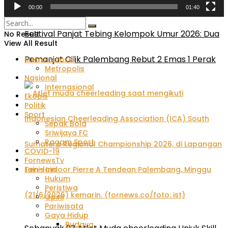
00:00
01:40
Festival Panjat Tebing Kelompok Umur 2026: Dua
No Result
View All Result
Pemanjat Cilik Palembang Rebut 2 Emas 1 Perak
Metro Sumsel
Metropolis
Nasional
Internasional
Ekobis
Politik
Sport
Sepak Bola
Sriwijaya FC
Ragam Sport
COVID-19
FornewsTv
Lain-lain
Hukum
Peristiwa
Opini
Pariwisata
Gaya Hidup
Budaya