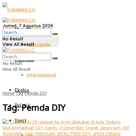
Jumat, 7 Agustus 2026
Metro Sumsel
No Result
View All Result
Metropolis
Nasional
No Result
View All Result
Internasional
Ekobis
Home
Tag
Pemda DIY
Tag:
Pemda DIY
Politik
Sport
All