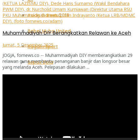
Asian Games 2018
Babel Muba United
Muhammadiyah DIY Berangkatkan Relawan ke Aceh
Jumat, 5 Desember 2025
Ragam Sport
JOGJA, fornews.co -- Muhammadiyah DIY memberangkatkan 29
relawan guna membantu penanganan banjir dan longsor besar
Sepak Bola
yang melanda Aceh. Pelepasan dilakukan ...
Pemutar
Sriwijaya FC
Video