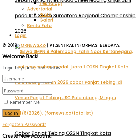
Sebanyak 93 Atlet Muda cheerleading Unjuk Skill
Teknologi
Advertorial
Profil
pada ICA South Sumatera Regional Championship
Galeri
Berita Foto
2026
Login
© 2019
FORNEWS.co
| PT.SENTRAL INFORMASI BERDAYA.
Welcome Back!
Login to your account below
Remember Me
Forgotten Password?
Cabor Panjat Tebing O2SN Tingkat Kota
Create New Account!