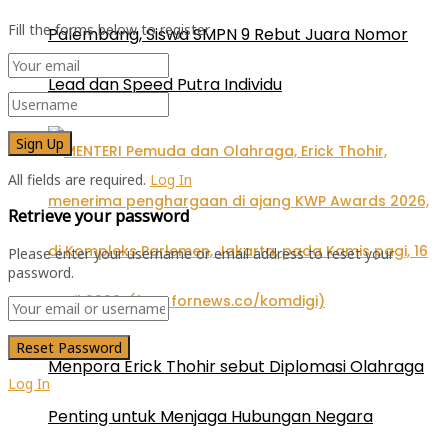
Fill the forms below to register
Palembang, Siswa SMPN 9 Rebut Juara Nomor
Lead dan Speed Putra Individu
All fields are required.
Log In
Retrieve your password
Please enter your username or email address to reset your
password.
Menpora Erick Thohir sebut Diplomasi Olahraga
Log In
Penting untuk Menjaga Hubungan Negara