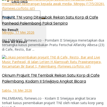
Lain-lain
Prajurit TNI yang Ditembak Rekan Satu Korp di Cafe
Panhead Palembang Pakai Senpira
No Result
Minggu, 17 Mei 2026
PALEMBANG, fornews.co - Pomdam II Sriwijaya menetapkan dua
View All Result
tersangka kasus penembakan Pratu Ferischal Alfarizky Albesa (23)
di Cafe, Resto, Bar ...
Oknum Prajurit TNI Tembak Rekan Satu Korp di Cafe
Palembang, Kodam II Sriwijaya Angkat Bicara
Sabtu, 16 Mei 2026
PALEMBANG, fornews.co - Kodam II Sriwijaya angkat bicara
terkait kasus penembakan prajurit TNI oleh rekan satu korp yang