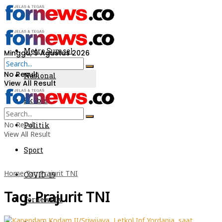
Metro Sumsel
Minggu, 9 Agustus 2026
No Result
Nasional
View All Result
Ekobis
No Result
Politik
View All Result
Sport
Home
Tag
Prajurit TNI
COVID-19
Tag:
Prajurit TNI
FornewsTv