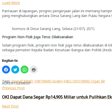
Load More
Pantauan di lapangan, progres pengerjaan jalan ini memang hampir
yang menghubungkan antara Desa Sarang Lang dan Pulau Negara t
Komsos di Desa Sarang Lang, Selasa (21/07). (IST)
Program Non-Fisik Juga Terus Dilaksanakan
Selain program fisik, program non fisik juga terus dilaksanakan di
sebagai pemateri Kepala Badan Kesatuan Bangsa dan Politik (Kesbang
Bagikan Ke
Klik
Klik
Klik
Klik
untuk
untuk
untuk
untuk
membagikan
berbagi
berbagi
mencetak(Membuka
di
pada
di
di
Facebook(Membuka
Twitter(Membuka
WhatsApp(Membuka
jendela
Tags:
tmmd
TMMD 108
TMMD kodim 0402 OKI
TMMD Ogan Ilir
ADVERTISEMENT
di
di
di
yang
jendela
jendela
jendela
baru)
Previous Post
yang
yang
yang
baru)
baru)
baru)
OKI Dapat Dana Segar Rp14,905 Miliar untuk Pulihkan 
Next Post