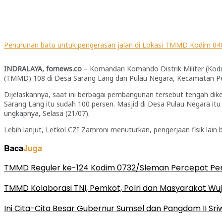
Penurunan batu untuk pengerasan jalan di Lokasi TMMD Kodim 0402
INDRALAYA, fornews.co
– Komandan Komando Distrik Militer (Kodi
(TMMD) 108 di Desa Sarang Lang dan Pulau Negara, Kecamatan Pem
Dijelaskannya, saat ini berbagai pembangunan tersebut tengah dik
Sarang Lang itu sudah 100 persen. Masjid di Desa Pulau Negara itu
ungkapnya, Selasa (21/07).
Lebih lanjut, Letkol CZI Zamroni menuturkan, pengerjaan fisik lain 
Baca
Juga
TMMD Reguler ke-124 Kodim 0732/Sleman Percepat Pe
TMMD Kolaborasi TNI, Pemkot, Polri dan Masyarakat W
Ini Cita-Cita Besar Gubernur Sumsel dan Pangdam II Sri