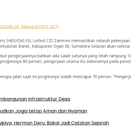
/OKI-OI, Selasa (21/07). (IST)
m) 0402/OKI-OI, Letkol CZI Zamroni memastikan seluruh pekerjaan
ulutan Barat, Kabupaten Ogan Ilir, Sumatera Selatan akan selesa
ebut pengerjaannya bahkan ada salah satunya yang telah rampung 10
 progresnya 80 persen, pengerjaan utama itu sebenarnya pada penutu
berupa jalan saat ini progresnya sudah mencapai 70 persen. “Pengerja
mbangunan Infrastruktur Desa
ujudkan Jogja tetap Aman dan Nyaman
wijaya, Herman Deru: Bakal Jadi Catatan Sejarah