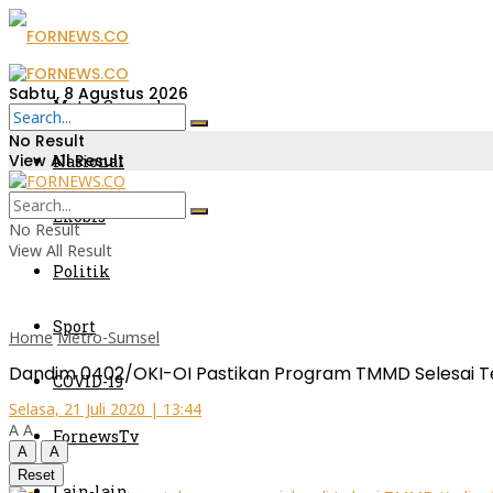
Sabtu, 8 Agustus 2026
Metro Sumsel
No Result
View All Result
Nasional
Ekobis
No Result
View All Result
Politik
Sport
Home
Metro-Sumsel
Dandim 0402/OKI-OI Pastikan Program TMMD Selesai 
COVID-19
Selasa, 21 Juli 2020 | 13:44
A
A
FornewsTv
A
A
Reset
Lain-lain