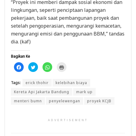
“Proyek ini memberi dampak sosial ekonomi dan
lingkungan, seperti penciptaan lapangan
pekerjaan, baik saat pembangunan proyek dan
setelah pengoperasian, mengurangi kemacetan,
mengurangi emisi dan penggunaan BBM,” tandas
dia. (kaf)
Bagikan Ke
K
K
K
K
l
l
l
l
i
i
i
i
k
k
k
k
u
u
u
u
Tags:
erick thohir
kelebihan biaya
n
n
n
n
t
t
t
t
u
u
u
u
Kereta Api Jakarta Bandung
mark up
k
k
k
k
m
b
b
m
menteri bumn
penyelewengan
proyek KCJB
e
e
e
e
m
r
r
n
b
b
b
c
a
a
a
e
g
g
g
t
i
i
i
a
ADVERTISEMENT
k
p
d
k
a
a
i
(
n
d
W
M
d
a
h
e