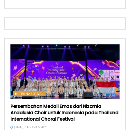
g
a
r
b
r
u
a
u
)
r
)
u
)
INTERNASIONAL
Persembahan Medali Emas dari Nizamia
Andalusia Choir untuk Indonesia pada Thailand
International Choral Festival
JUMAT, 7 AGUSTUS 2026