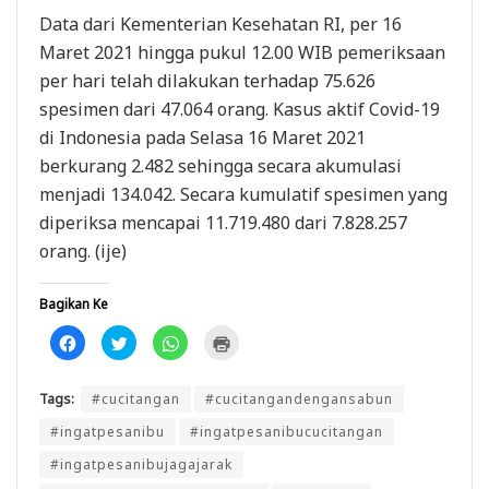
Data dari Kementerian Kesehatan RI, per 16
Maret 2021 hingga pukul 12.00 WIB pemeriksaan
per hari telah dilakukan terhadap 75.626
spesimen dari 47.064 orang. Kasus aktif Covid-19
di Indonesia pada Selasa 16 Maret 2021
berkurang 2.482 sehingga secara akumulasi
menjadi 134.042. Secara kumulatif spesimen yang
diperiksa mencapai 11.719.480 dari 7.828.257
orang. (ije)
Bagikan Ke
K
K
K
K
l
l
l
l
i
i
i
i
k
k
k
k
u
u
u
u
Tags:
#cucitangan
#cucitangandengansabun
n
n
n
n
t
t
t
t
u
u
u
u
#ingatpesanibu
#ingatpesanibucucitangan
k
k
k
k
m
b
b
m
#ingatpesanibujagajarak
e
e
e
e
m
r
r
n