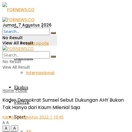
Jumat, 7 Agustus 2026
Metro Sumsel
No Result
View All Result
Metropolis
Nasional
No Result
View All Result
Internasional
Ekobis
Home
Politik
Kader Demokrat Sumsel Sebut Dukungan AHY Bukan
Politik
Tak Hanya dari Kaum Milenial Saja
Sport
Kamis, 18 Agustus 2022 | 10:45
A
A
A
A
All