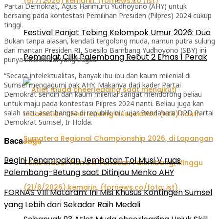
Partai Demokrat, Agus Harimurti Yudhoyono (AHY) untuk
bersaing pada kontestasi Pemilihan Presiden (Pilpres) 2024 cukup
tinggi.
Festival Panjat Tebing Kelompok Umur 2026: Dua
Bukan tanpa alasan, kendati tergolong muda, namun putra sulung
dari mantan Presiden RI, Soesilo Bambang Yudhoyono (SBY) ini
Pemanjat Cilik Palembang Rebut 2 Emas 1 Perak
punya intelektual yang bagus.
“Secara intelektualitas, banyak ibu-ibu dan kaum milenial di
Sumsel mengagumi pak AHY. Makanya dari kader Partai
Demokrat sendiri dan kaum milenial sangat mendorong beliau
untuk maju pada kontestasi Pilpres 2024 nanti. Beliau juga kan
salah satu aset bangsa di republik ini,” ujar Bendahara DPD Partai
Demokrat Sumsel, Ir Holda.
Baca
Juga
Begini Penampakan Jembatan Tol Musi V ruas
Palembang-Betung saat Ditinjau Menko AHY
FORNAS VIII Mataram: Ini Misi Khusus Kontingen Sumsel
yang Lebih dari Sekadar Raih Medali