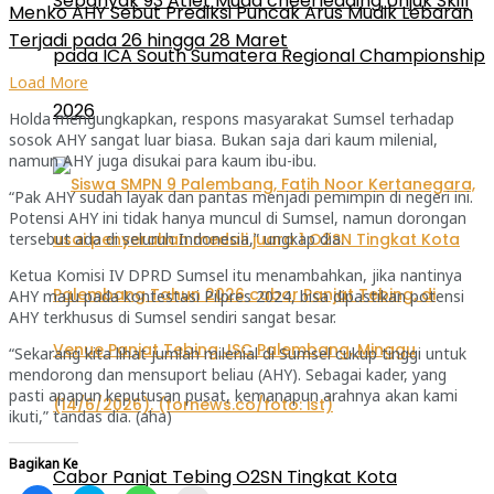
Sebanyak 93 Atlet Muda cheerleading Unjuk Skill
Menko AHY Sebut Prediksi Puncak Arus Mudik Lebaran
Terjadi pada 26 hingga 28 Maret
pada ICA South Sumatera Regional Championship
Load More
2026
Holda mengungkapkan, respons masyarakat Sumsel terhadap
sosok AHY sangat luar biasa. Bukan saja dari kaum milenial,
namun AHY juga disukai para kaum ibu-ibu.
“Pak AHY sudah layak dan pantas menjadi pemimpin di negeri ini.
Potensi AHY ini tidak hanya muncul di Sumsel, namun dorongan
tersebut ada di seluruh Indonesia,” ungkap dia.
Ketua Komisi IV DPRD Sumsel itu menambahkan, jika nantinya
AHY maju pada kontestasi Pilpres 2024, bisa dipastikan potensi
AHY terkhusus di Sumsel sendiri sangat besar.
“Sekarang kita lihat jumlah milenial di Sumsel cukup tinggi untuk
mendorong dan mensuport beliau (AHY). Sebagai kader, yang
pasti apapun keputusan pusat, kemanapun arahnya akan kami
ikuti,” tandas dia. (aha)
Bagikan Ke
Cabor Panjat Tebing O2SN Tingkat Kota