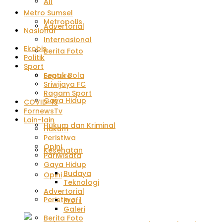
All
Metro Sumsel
Metropolis
Advertorial
Nasional
Internasional
Ekobis
Berita Foto
Politik
Sport
Sepak Bola
Feature
Sriwijaya FC
Ragam Sport
Gaya Hidup
COVID-19
FornewsTv
Lain-lain
Hukum dan Kriminal
Hukum
Peristiwa
Opini
Kesehatan
Pariwisata
Gaya Hidup
Budaya
Opini
Teknologi
Advertorial
Peristiwa
Profil
Galeri
Berita Foto