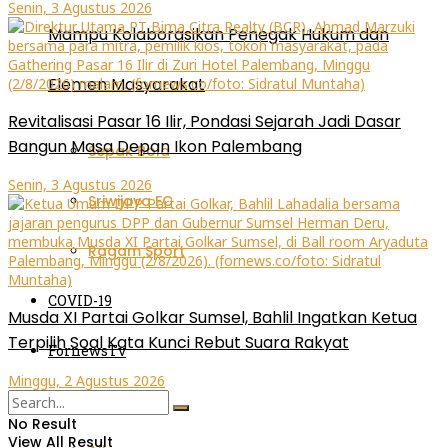
Senin, 3 Agustus 2026
Mampu Kolaborasikan Penegak Hukum dan
Elemen Masyarakat
Revitalisasi Pasar 16 Ilir, Pondasi Sejarah Jadi Dasar
Bangun Masa Depan Ikon Palembang
Sepak Bola
Senin, 3 Agustus 2026
Sriwijaya FC
Ragam Sport
COVID-19
Musda XI Partai Golkar Sumsel, Bahlil Ingatkan Ketua
Terpilih Soal Kata Kunci Rebut Suara Rakyat
FornewsTv
Minggu, 2 Agustus 2026
Lain-lain
No Result
View All Result