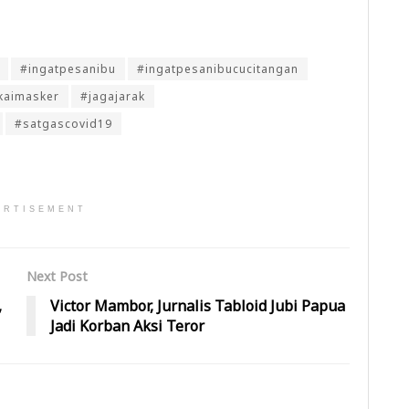
#ingatpesanibu
#ingatpesanibucucitangan
kaimasker
#jagajarak
#satgascovid19
ERTISEMENT
Next Post
,
Victor Mambor, Jurnalis Tabloid Jubi Papua
Jadi Korban Aksi Teror