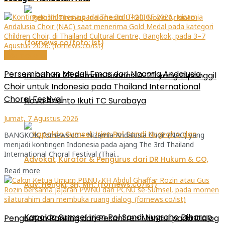
Internasional
Persembahan Medali Emas dari Nizamia Andalusia
Ini Daftar 28 Pemain Timnas U-20 yang Dipanggil
Choir untuk Indonesia pada Thailand International
Choral Festival
Nova Arianto Ikuti TC Surabaya
Jumat, 7 Agustus 2026
BANGKOK, fornews.co – Nizamia Andalusia Choir (NAC) yang
menjadi kontingen Indonesia pada ajang The 3rd Thailand
International Choral Festival (Thai...
Read more
Kapolda Sumsel Irjen Pol Sandi Nugroho Diharap
Penguatan Ranting dan Pesantren Muncul pada Dialog