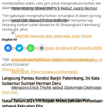
membutuhkan waktu satu jam untuk mengevakuasi korban dari
Palembang, Siswa SMPN 9 Rebut Juara Nomor
dalam gorong-gorong tersebut.
“Tim gabungan mengetahui korban tersangkut di dalam gorong-
Lead dan Speed Putra Individu
gorong. Saat dievakuasi, korban sudah tidak bernyawa lagi.
Sekarang korban sudah dibawa ke RS Bhayangkara Palembang,”
tandas dia. (aha)
Bagikan Ke
Klik
Klik
Klik
Klik
untuk
untuk
untuk
untuk
membagikan
berbagi
berbagi
mencetak(Membuka
di
pada
di
di
Facebook(Membuka
Twitter(Membuka
WhatsApp(Membuka
jendela
Tags:
banjir palembang
BPBD Sumsel
Dosen
hujan deras
ojol
di
di
di
yang
ADVERTISEMENT
jendela
jendela
jendela
baru)
yang
yang
yang
Previous Post
baru)
baru)
baru)
Langsung Pantau Kondisi Banjir Palembang, Ini Kata
Gubernur Sumsel Herman Deru
Menpora Erick Thohir sebut Diplomasi Olahraga
Next Post
Penting untuk Menjaga Hubungan Negara
Natal Tahun 2021, Plt Bupati Muba: Jadikan Perbedaan
sebagai Kekuatan Kita