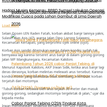
Sebanyak 93 Atlet Muda cheerleading Unjuk Skill
Roboh, Pengelola Minta Perumda Tanggung Jawab
Hadapi Musim Kemarau, BPBD Sumsel Lakukan Operasi
pada ICA South Sumatera Regional Championship
Modifikasi Cuaca pada Lahan Gambut di Lima Daerah
2026
Load More
Selain Dosen UIN Raden Fatah, korban akibat banjir lainnya yakni,
Sulasih alias Asis (47), warga Jalan Dipo Lorong Sulawesi,
Kecamatan Kertapati, yang berprofesi ojek online (ojol).
Korban Asis sendiri ditemukan warga dalam kondisi sudah tak
bernyawa lagi karena terseret arus banjir di dalam gorong-gorong
Jalan MP Mangkunegara, Kecamatan Kalidoni.
Menurut Kapolsek Kalidoni, AKP Irwan Sidik, ketika arus banjir lagi
deras-derasnya, korban melintas melewati arus tersebut. Karena
kondisi motor yang dikendarai tidak seimbang, membuat korban
terjatuh dari motornya.
“Tubuh korban terbawa oleh arus sejauh 30 meter dan masuk
gorong-gorong, sedangkan motornya tergeletak di jalan,” ujar dia
kepada media.
Cabor Panjat Tebing O2SN Tingkat Kota
Irwan menjelaskan, pihaknya bersama Tim SAR Palembang