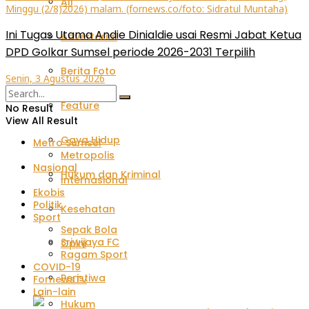
All
Ini Tugas Utama Andie Dinialdie usai Resmi Jabat Ketua
Advertorial
DPD Golkar Sumsel periode 2026-2031 Terpilih
Berita Foto
Senin, 3 Agustus 2026
Feature
No Result
View All Result
Gaya Hidup
Metro Sumsel
Metropolis
Nasional
Hukum dan Kriminal
Internasional
Ekobis
Politik
Kesehatan
Sport
Sepak Bola
Sriwijaya FC
Opini
Ragam Sport
COVID-19
Peristiwa
FornewsTv
Lain-lain
Hukum