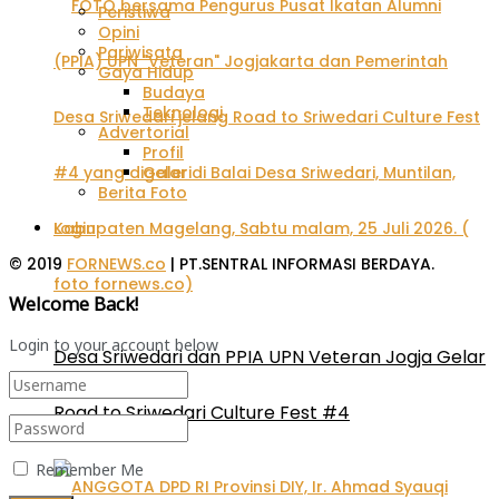
Peristiwa
Opini
Pariwisata
Gaya Hidup
Budaya
Teknologi
Advertorial
Profil
Galeri
Berita Foto
Login
© 2019
FORNEWS.co
| PT.SENTRAL INFORMASI BERDAYA.
Welcome Back!
Login to your account below
Desa Sriwedari dan PPIA UPN Veteran Jogja Gelar
Road to Sriwedari Culture Fest #4
Remember Me