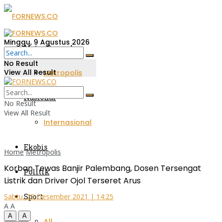
Minggu, 9 Agustus 2026
Metro Sumsel
No Result
View All Result
Metropolis
Nasional
No Result
View All Result
Internasional
Ekobis
Home
Metropolis
Korban Tewas Banjir Palembang, Dosen Tersengat
Politik
Listrik dan Driver Ojol Terseret Arus
Sport
Sabtu, 25 Desember 2021 | 14:25
A
A
A
A
All