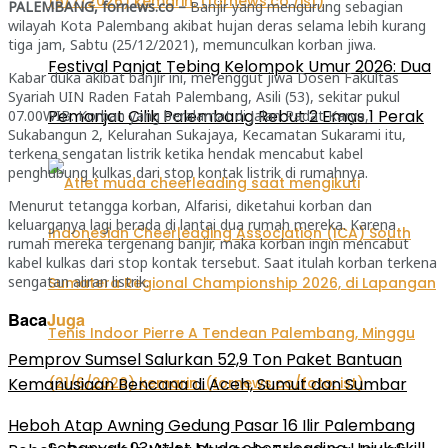
PALEMBANG, fornews.co –
Banjir yang mengurung sebagian
wilayah Kota Palembang akibat hujan deras selama lebih kurang
tiga jam, Sabtu (25/12/2021), memunculkan korban jiwa.
Festival Panjat Tebing Kelompok Umur 2026: Dua
Kabar duka akibat banjir ini, merenggut jiwa Dosen Fakultas
Syariah UIN Raden Fatah Palembang, Asili (53), sekitar pukul
Pemanjat Cilik Palembang Rebut 2 Emas 1 Perak
07.00WIB. Korban yang beralamat di Jalan Padat Karya,
Sukabangun 2, Kelurahan Sukajaya, Kecamatan Sukarami itu,
terkena sengatan listrik ketika hendak mencabut kabel
penghubung kulkas dari stop kontak listrik di rumahnya.
Menurut tetangga korban, Alfarisi, diketahui korban dan
keluarganya lagi berada di lantai dua rumah mereka. Karena
rumah mereka tergenang banjir, maka korban ingin mencabut
kabel kulkas dari stop kontak tersebut. Saat itulah korban terkena
sengatan aliran listrik.
Baca
Juga
Pemprov Sumsel Salurkan 52,9 Ton Paket Bantuan
Kemanusiaan Bencana di Aceh, Sumut dan Sumbar
Heboh Atap Awning Gedung Pasar 16 Ilir Palembang