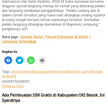
Darmanson dan Kanit Reskrim, IPDA M Indra Gunawan bersama
anggota opsnal langsung menuju ke rumah yang didatangi pelaku
dan langsung melakukan penggerbekan. “Pelaku sedang ada di
dalam rumah tersebut yang mana saat ditangkap sedang ngobrol
di ruang tengah bersam teman wanitanya tersebut. Kemudian
pelaku langsung ditangkap diamankan di Mapolsek Lempuing,”
pungkasnya. (rif)
Baca juga :
Sempat Buron, Pencuri Komputer di SMKN 1
Lempuing Tertangkap
Bagikan Ke
Klik
Klik
Klik
Klik
untuk
untuk
untuk
untuk
membagikan
berbagi
berbagi
mencetak(Membuka
di
pada
di
di
Facebook(Membuka
Twitter(Membuka
WhatsApp(Membuka
jendela
Tags:
berita kriminal
Kayuagung
kriminal oki
kriminal Sumsel
Polsek
di
di
di
yang
lempuing
jendela
jendela
jendela
baru)
yang
yang
yang
ADVERTISEMENT
baru)
baru)
baru)
Previous Post
Ada Pembuatan SIM Gratis di Kabupaten OKI Besok, Ini
Syaratnya