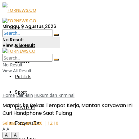
Minggu, 9 Agustus 2026
Metro Sumsel
No Result
View All Result
Nasional
Ekobis
No Result
View All Result
Politik
Sport
Home
Lain-lain
Hukum dan Kriminal
Mampir ke Bekas Tempat Kerja, Mantan Karyawan Ini
COVID-19
Curi Handphone Saat Pulang
FornewsTv
Selasa, 30 Juni 2020 | 12:10
A
A
A
A
Lain-lain