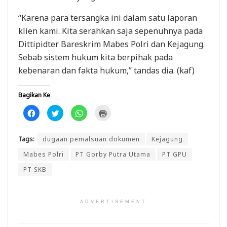
“Karena para tersangka ini dalam satu laporan
klien kami. Kita serahkan saja sepenuhnya pada
Dittipidter Bareskrim Mabes Polri dan Kejagung.
Sebab sistem hukum kita berpihak pada
kebenaran dan fakta hukum,” tandas dia. (kaf)
Bagikan Ke
K
K
K
K
l
l
l
l
i
i
i
i
k
k
k
k
u
u
u
u
Tags:
dugaan pemalsuan dokumen
Kejagung
n
n
n
n
t
t
t
t
u
u
u
u
Mabes Polri
PT Gorby Putra Utama
PT GPU
k
k
k
k
m
b
b
m
PT SKB
e
e
e
e
m
r
r
n
b
b
b
c
a
a
a
e
g
g
g
t
i
i
i
a
ADVERTISEMENT
k
p
d
k
a
a
i
(
n
d
W
M
d
a
h
e