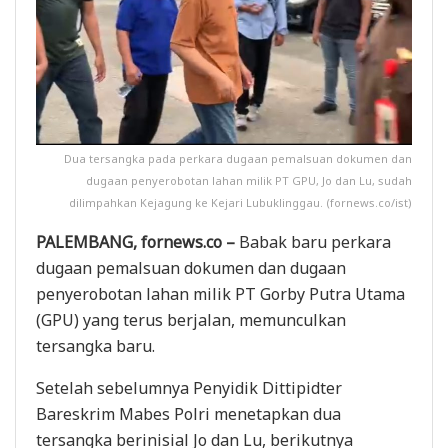
Dua tersangka pada perkara dugaan pemalsuan dokumen dan
dugaan penyerobotan lahan milik PT GPU, Jo dan Lu, sudah
dilimpahkan Kejagung ke Kejari Lubuklinggau. (fornews.co/ist)
PALEMBANG, fornews.co –
Babak baru perkara
dugaan pemalsuan dokumen dan dugaan
penyerobotan lahan milik PT Gorby Putra Utama
(GPU) yang terus berjalan, memunculkan
tersangka baru.
Setelah sebelumnya Penyidik Dittipidter
Bareskrim Mabes Polri menetapkan dua
tersangka berinisial Jo dan Lu, berikutnya