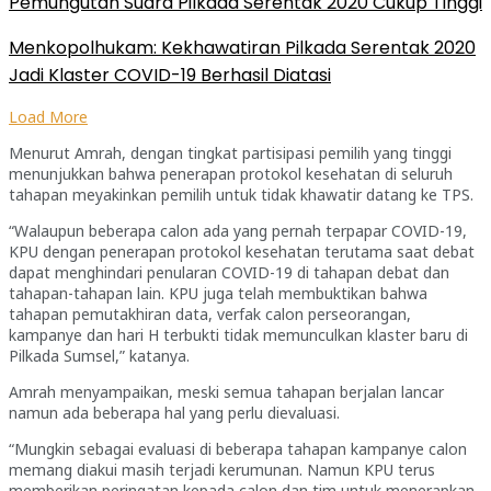
Pemungutan Suara Pilkada Serentak 2020 Cukup Tinggi
Menkopolhukam: Kekhawatiran Pilkada Serentak 2020
Jadi Klaster COVID-19 Berhasil Diatasi
Load More
Menurut Amrah, dengan tingkat partisipasi pemilih yang tinggi
menunjukkan bahwa penerapan protokol kesehatan di seluruh
tahapan meyakinkan pemilih untuk tidak khawatir datang ke TPS.
“Walaupun beberapa calon ada yang pernah terpapar COVID-19,
KPU dengan penerapan protokol kesehatan terutama saat debat
dapat menghindari penularan COVID-19 di tahapan debat dan
tahapan-tahapan lain. KPU juga telah membuktikan bahwa
tahapan pemutakhiran data, verfak calon perseorangan,
kampanye dan hari H terbukti tidak memunculkan klaster baru di
Pilkada Sumsel,” katanya.
Amrah menyampaikan, meski semua tahapan berjalan lancar
namun ada beberapa hal yang perlu dievaluasi.
“Mungkin sebagai evaluasi di beberapa tahapan kampanye calon
memang diakui masih terjadi kerumunan. Namun KPU terus
memberikan peringatan kepada calon dan tim untuk menerapkan