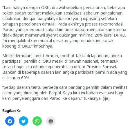
“Lain halnya dengan OKU, di awal sebelum pencalonan, beberapa
tokoh sudah terlihat melakukan sosialisasi sebelum pencalonan,
dibuktikan dengan banyaknya baleho yang dipasang sebelum
tahapan pencalonan dimulai. Pada akhirnya proses rekomendasi
Parpol yang membuat calon lain tidak dapat mencalonkan karena
tidak dapat memenuhi syarat dukungan minimal 20% kursi DPRD.
Ini mengakibatkan muncul gerakan yang mendukung kotak
kosong di OKU,” imbuhnya.
Meski demikian, lanjut Amrah, melihat fakta di lapangan, angka
partisipasi pemilih di OKU meski di bawah nasional, termasuk
tetap tinggi jika dibanding daerah lain di luar Provinsi Sumsel.
Bahkan di beberapa daerah lain angka partisipasi pemilih ada yang
di kisaran 60%.
“Setiap daerah tentu berbeda cara pandang pemilih dalam melihat
calon yang diusung oleh Parpol. Saya kira ini bahan evaluasi bagi
kami penyelenggara dan Parpol ke depan,” tukasnya. (ije)
Bagikan Ke
Klik
Klik
Klik
Klik
untuk
untuk
untuk
untuk
membagikan
berbagi
berbagi
mencetak(Membuka