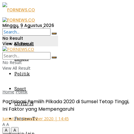
Minggu, 9 Agustus 2026
Metro Sumsel
No Result
View All Result
Nasional
Ekobis
No Result
View All Result
Politik
Sport
Home
Politik
Partisipasi Pemilih Pilkada 2020 di Sumsel Tetap Tinggi,
COVID-19
Ini Faktor yang Mempengaruhi
FornewsTv
Jumat, 11 Desember 2020 | 14:45
A
A
A
A
Lain-lain