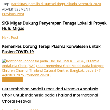
di
pada
di
di
Facebook(Membuka
Twitter(Membuka
WhatsApp(Membuka
jendela
Tags:
partisipasi pemilih di sumsel tinggi
Pilkada Serentak 2020
di
di
di
yang
ADVERTISEMENT
jendela
jendela
jendela
baru)
yang
yang
yang
Previous Post
baru)
baru)
baru)
SKK Migas Dukung Penyerapan Tenaga Lokal di Proyek
Hulu Migas
Next Post
Kemenkes Dorong Terapi Plasma Konvalesen untuk
Pasien COVID-19
Internasional
Persembahan Medali Emas dari Nizamia Andalusia
Choir untuk Indonesia pada Thailand International
Choral Festival