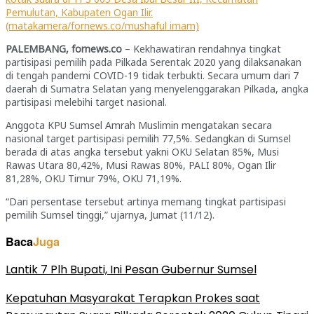
Pemulutan, Kabupaten Ogan Ilir.
(matakamera/fornews.co/mushaful imam)
PALEMBANG, fornews.co
– Kekhawatiran rendahnya tingkat
partisipasi pemilih pada Pilkada Serentak 2020 yang dilaksanakan
di tengah pandemi COVID-19 tidak terbukti. Secara umum dari 7
daerah di Sumatra Selatan yang menyelenggarakan Pilkada, angka
partisipasi melebihi target nasional.
Anggota KPU Sumsel Amrah Muslimin mengatakan secara
nasional target partisipasi pemilih 77,5%. Sedangkan di Sumsel
berada di atas angka tersebut yakni OKU Selatan 85%, Musi
Rawas Utara 80,42%, Musi Rawas 80%, PALI 80%, Ogan Ilir
81,28%, OKU Timur 79%, OKU 71,19%.
“Dari persentase tersebut artinya memang tingkat partisipasi
pemilih Sumsel tinggi,” ujarnya, Jumat (11/12).
Baca
Juga
Lantik 7 Plh Bupati, Ini Pesan Gubernur Sumsel
Kepatuhan Masyarakat Terapkan Prokes saat