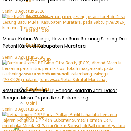
All
Senin, 3 Agustus 2026
Advertorial
Berita Foto
Masuk Kebun Warga, Hewan Buas Beruang Serang Dua
Feature
Petani Karet di Kabupaten Muratara
Senin, 3 Agustus 2026
Gaya Hidup
Hukum dan Kriminal
Kesehatan
Revitalisasi Pasar 16 Ilir, Pondasi Sejarah Jadi Dasar
Bangun Masa Depan Ikon Palembang
Opini
Senin, 3 Agustus 2026
Peristiwa