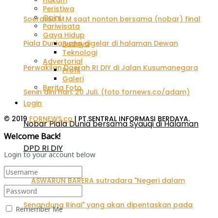
Hukum
Peristiwa
Opini
Pariwisata
Gaya Hidup
Budaya
Teknologi
Advertorial
Profil
Galeri
Berita Foto
Login
© 2019
FORNEWS.co
| PT.SENTRAL INFORMASI BERDAYA.
Nobar Piala Dunia bersama Syauqi di Halaman
Welcome Back!
DPD RI DIY
Login to your account below
Remember Me