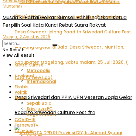
Musda XI Partai Golkar Sumsel, Bahlil Ingatkan Ketua
Terpilih Soal Kata Kunci Rebut Suara Rakyat
Minggu, 2 Agustus 2026
No Result
View All Result
Metro Sumsel
Metropolis
Nasional
Internasional
Ekobis
Politik
Desa Sriwedari dan PPIA UPN Veteran Jogja Gelar
Sport
Sepak Bola
Sriwijaya FC
Road to Sriwedari Culture Fest #4
Ragam Sport
COVID-19
FornewsTv
Lain-lain