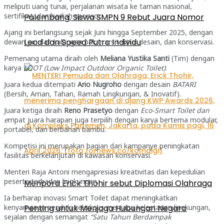
meliputi uang tunai, perjalanan wisata ke taman nasional,
sertifikat, dan hadiah sponsor.
Palembang, Siswa SMPN 9 Rebut Juara Nomor
Ajang ini berlangsung sejak Juni hingga September 2025, dengan
Lead dan Speed Putra Individu
dewan juri dari kalangan pakar arsitektur, desain, dan konservasi.
Pemenang utama diraih oleh
Meliana Yustika Santi
(Tim) dengan
karya
LOOT (Low Impact Outdoor Organic Toilet)
.
Juara kedua ditempati
Ario Nugroho
dengan desain
BATARI
(Bersih, Aman, Tahan, Ramah Lingkungan, & Inovatif).
Juara ketiga diraih
Reno Prasetyo
dengan
Eco-Smart Toilet dan
e
mpat juara harapan juga terpilih dengan karya bertema modular,
portabel, dan berbahan bambu.
Kompetisi ini merupakan bagian dari kampanye peningkatan
fasilitas berkelanjutan di kawasan konservasi.
Menteri Raja Antoni mengapresiasi kreativitas dan kepedulian
peserta terhadap lingkungan.
Menpora Erick Thohir sebut Diplomasi Olahraga
Ia berharap inovasi Smart Toilet dapat meningkatkan
Penting untuk Menjaga Hubungan Negara
kenyamanan pendaki sekaligus menjaga kelestarian lingkungan,
sejalan dengan semangat
“Satu Tahun Berdampak