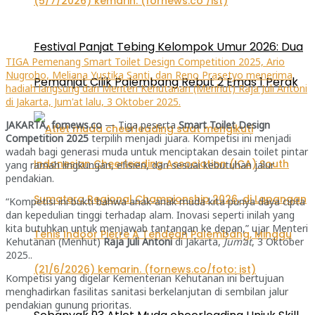
Festival Panjat Tebing Kelompok Umur 2026: Dua
TIGA Pemenang Smart Toilet Design Competition 2025, Ario
Nugroho, Meliana Yustika Santi, dan Reno Prasetyo menerima
Pemanjat Cilik Palembang Rebut 2 Emas 1 Perak
hadiah langsung dari Menteri Kehutanan (Menhut) Raja Juli Antoni
di Jakarta, Jum'at lalu, 3 Oktober 2025.
JAKARTA, fornews.co
— Tiga peserta
Smart Toilet Design
Competition 2025
terpilih menjadi juara. Kompetisi ini menjadi
wadah bagi generasi muda untuk menciptakan desain toilet pintar
yang ramah lingkungan, efisien, dan sesuai kebutuhan jalur
pendakian.
“Kompetisi ini bukti bahwa anak-anak muda kita punya daya cipta
dan kepedulian tinggi terhadap alam. Inovasi seperti inilah yang
kita butuhkan untuk menjawab tantangan ke depan,” ujar Menteri
Kehutanan (Menhut)
Raja Juli Antoni
di Jakarta,
Jum’at
, 3 Oktober
2025..
Kompetisi yang digelar Kementerian Kehutanan ini bertujuan
menghadirkan fasilitas sanitasi berkelanjutan di sembilan jalur
pendakian gunung prioritas.