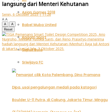
langsung dari Menteri Kehutanan
Asian Games 2018
Senin, 6 Oktober 2025 | 11:26
A
A
A
A
Babel Muba United
Reset
Ragam Sport
Sepak Bola
Sriwijaya FC