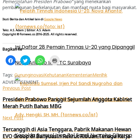
Pemerintahan Presiden Prabowo”
yang menekankan
pembangunan berkelanjutan dan manfaat nyata bagi masyarakat.
Ikuti Berita dan Artikel lain di
Google News
Teks: A.S. Adam
|
Editor: A.S. Adam
Copyright © Fornews.co 2016-2025. All rights reserved.
Ini Daftar 28 Pemain Timnas U-20 yang Dipanggil
Bagikan Ke
Klik
Klik
Klik
Klik
Nova Arianto Ikuti TC Surabaya
untuk
untuk
untuk
untuk
membagikan
berbagi
berbagi
mencetak(Membuka
di
pada
di
di
Facebook(Membuka
Twitter(Membuka
WhatsApp(Membuka
jendela
Tags:
Gunung
inovasi
Kehutanan
Kementerian
Menlhk
di
di
di
yang
ADVERTISEMENT
jendela
jendela
jendela
baru)
yang
yang
yang
Previous Post
baru)
baru)
baru)
Presiden Prabowo Panggil Sejumlah Anggota Kabinet
Merah Putih Bahas MBG
Next Post
Tercanggih di Asia Tenggara, Pabrik Makanan Hewan
Kapolda Sumsel Irjen Pol Sandi Nugroho Diharap
EVO Group di Banyuasin Rekrut Ribuan Tenaga Kerja