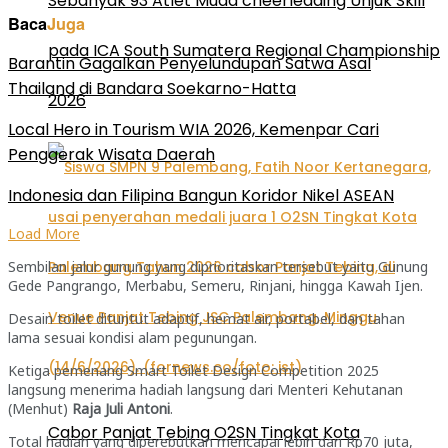
Sebanyak 93 Atlet Muda cheerleading Unjuk Skill
Baca
Juga
pada ICA South Sumatera Regional Championship
Barantin Gagalkan Penyelundupan Satwa Asal
Thailand di Bandara Soekarno-Hatta
2026
Local Hero in Tourism WIA 2026, Kemenpar Cari
Penggerak Wisata Daerah
Indonesia dan Filipina Bangun Koridor Nikel ASEAN
Load More
Sembilan jalur gunung yang diprioritaskan tersebut yaitu Gunung
Gede Pangrango, Merbabu, Semeru, Rinjani, hingga Kawah Ijen.
Desain toilet dituntut adaptif, hemat air, portabel, dan tahan
lama sesuai kondisi alam pegunungan.
Ketiga pemenang Smart Toilet Design Competition 2025
langsung menerima hadiah langsung dari Menteri Kehutanan
(Menhut)
Raja Juli Antoni
.
Cabor Panjat Tebing O2SN Tingkat Kota
Total hadiah yang diperebutkan mencapai lebih dari Rp70 juta,