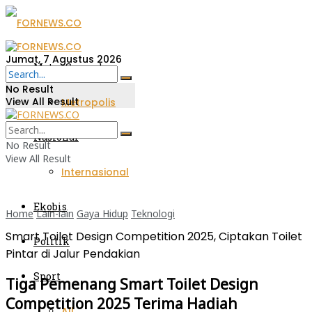
Jumat, 7 Agustus 2026
Metro Sumsel
No Result
View All Result
Metropolis
Nasional
No Result
View All Result
Internasional
Ekobis
Home
Lain-lain
Gaya Hidup
Teknologi
Smart Toilet Design Competition 2025, Ciptakan Toilet
Politik
Pintar di Jalur Pendakian
Sport
Tiga Pemenang Smart Toilet Design
Competition 2025 Terima Hadiah
All