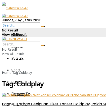
Jumat, 7 Agustus 2026
Metro Sumsel
No Result
View All Result
Nasional
Ekobis
No Result
View All Result
Politik
Sport
Home
Tag
Coldplay
Tag:
Coldplay
COVID-19
FornewsTv
Panggil Korban Penipuan Tiket Konser Coldplay, Polda 
Lain-lain