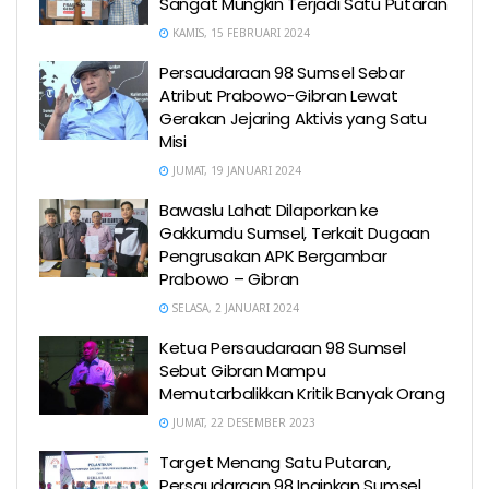
Sangat Mungkin Terjadi Satu Putaran
KAMIS, 15 FEBRUARI 2024
Persaudaraan 98 Sumsel Sebar
Atribut Prabowo-Gibran Lewat
Gerakan Jejaring Aktivis yang Satu
Misi
JUMAT, 19 JANUARI 2024
Bawaslu Lahat Dilaporkan ke
Gakkumdu Sumsel, Terkait Dugaan
Pengrusakan APK Bergambar
Prabowo – Gibran
SELASA, 2 JANUARI 2024
Ketua Persaudaraan 98 Sumsel
Sebut Gibran Mampu
Memutarbalikkan Kritik Banyak Orang
JUMAT, 22 DESEMBER 2023
Target Menang Satu Putaran,
Persaudaraan 98 Inginkan Sumsel