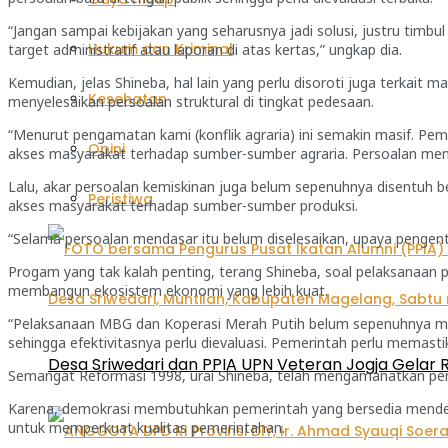
“Jangan sampai kebijakan yang seharusnya jadi solusi, justru timb
Hukum dan Kriminal
target administratif atau laporan di atas kertas,” ungkap dia.
Kemudian, jelas Shineba, hal lain yang perlu disoroti juga terkait
Kesehatan
menyelesaikan persoalan struktural di tingkat pedesaan.
“Menurut pengamatan kami (konflik agraria) ini semakin masif. 
Opini
akses masyarakat terhadap sumber-sumber agraria. Persoalan mendasa
Lalu, akar persoalan kemiskinan juga belum sepenuhnya disentuh 
Peristiwa
akses masyarakat terhadap sumber-sumber produksi.
“Selama persoalan mendasar itu belum diselesaikan, upaya pengent
Progam yang tak kalah penting, terang Shineba, soal pelaksanaan
membangun ekosistem ekonomi yang lebih kuat.
“Pelaksanaan MBG dan Koperasi Merah Putih belum sepenuhnya men
sehingga efektivitasnya perlu dievaluasi. Pemerintah perlu memas
Desa Sriwedari dan PPIA UPN Veteran Jogja Gelar R
Semangat Reformasi 1998, urai Shineba, telah mengamanatkan peny
Karena, demokrasi membutuhkan pemerintah yang bersedia mendengar
untuk memperkuat kualitas pemerintahan.