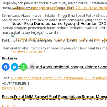
“Kepercayaan publik dibangun lewat bukti, bukan narasi. Persaudar
mengawal jalannya pemerintahan,” tegas dia.
Sementara, Akademisi dari Sekolah Tinggi Ilmu Sosial Politik (Sti
bagian yang tidak terpisahkan dari sistem demokrasi yang sehat. 
Nobar Piala Dunia bersama Syauqi di Halaman DPD 
“Setiap program pemerintah harus terbuka terhadap evaluasi. Kritik
masyarakat tetap terjaga,” tutur dia.
Kritik ini, tambah Ade, merupakan bentuk kontrol sosial dalam n
“Pemerintah akan memperoleh kepercayaan yang lebih kuat bila ma
Bagikan Ke
Klik
Klik
Klik
Klik
Momentum Hari Anak Nasional, “Negeri dalam Sena
untuk
untuk
untuk
untuk
membagikan
berbagi
berbagi
mencetak(Membuka
di
pada
di
di
Facebook(Membuka
Twitter(Membuka
WhatsApp(Membuka
jendela
Tags:
DD Shineba
Kabinet Merah Putih
Persaudaraan 98 Sumsel
Pres
di
di
di
yang
ADVERTISEMENT
jendela
jendela
jendela
baru)
yang
yang
yang
Previous Post
baru)
baru)
baru)
Pesan Fokal IMM Sumsel Soal Pengelolaan Sumur Minya
Karang Taruna Nawasena Tembus 10 Besar Jawa T
Next Post