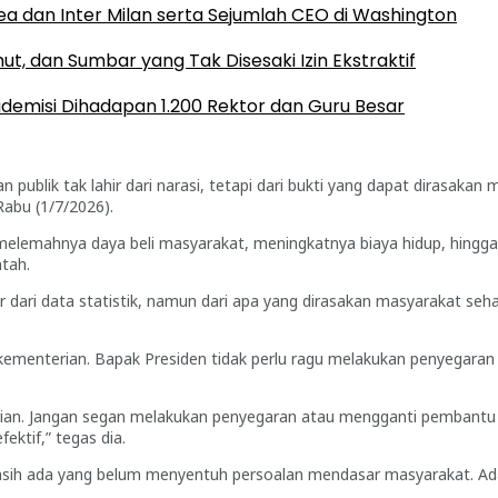
ea dan Inter Milan serta Sejumlah CEO di Washington
t, dan Sumbar yang Tak Disesaki Izin Ekstraktif
demisi Dihadapan 1.200 Rektor dan Guru Besar
 publik tak lahir dari narasi, tetapi dari bukti yang dapat dirasaka
Rabu (1/7/2026).
melemahnya daya beli masyarakat, meningkatnya biaya hidup, hingga
tah.
dari data statistik, namun dari apa yang dirasakan masyarakat sehar
kementerian. Bapak Presiden tidak perlu ragu melakukan penyegaran
terian. Jangan segan melakukan penyegaran atau mengganti pemban
ektif,” tegas dia.
sih ada yang belum menyentuh persoalan mendasar masyarakat. Ada