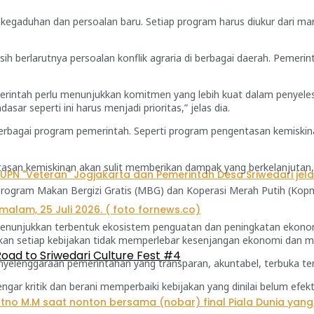
ul kegaduhan dan persoalan baru. Setiap program harus diukur dari m
 masih berlarutnya persoalan konflik agraria di berbagai daerah. Pem
Pemerintah perlu menunjukkan komitmen yang lebih kuat dalam peny
r seperti ini harus menjadi prioritas,” jelas dia.
berbagai program pemerintah. Seperti program pengentasan kemiskin
asan kemiskinan akan sulit memberikan dampak yang berkelanjutan,” 
 program Makan Bergizi Gratis (MBG) dan Koperasi Merah Putih (Kop
unjukkan terbentuk ekosistem penguatan dan peningkatan ekonomi 
tikan setiap kebijakan tidak memperlebar kesenjangan ekonomi dan m
oad to Sriwedari Culture Fest #4
elenggaraan pemerintahan yang transparan, akuntabel, terbuka terha
 kritik dan berani memperbaiki kebijakan yang dinilai belum efekti