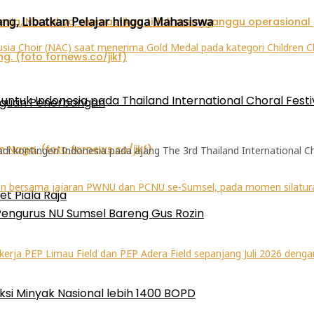
ang, Libatkan Pelajar hingga Mahasiswa
ntuk Indonesia pada Thailand International Choral Festi
gguan Penerbangan
kontingen Indonesia pada ajang The 3rd Thailand International Chora
et Piala Raja
Pengurus NU Sumsel Bareng Gus Rozin
ksi Minyak Nasional lebih 1400 BOPD