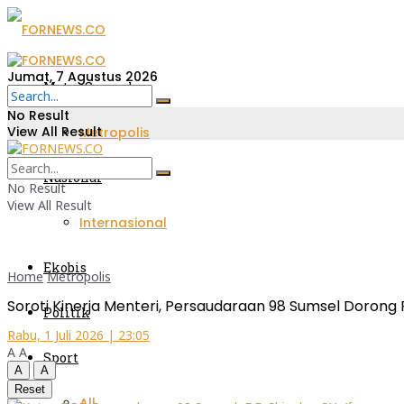
Jumat, 7 Agustus 2026
Metro Sumsel
No Result
View All Result
Metropolis
Nasional
No Result
View All Result
Internasional
Ekobis
Home
Metropolis
Soroti Kinerja Menteri, Persaudaraan 98 Sumsel Dorong
Politik
Rabu, 1 Juli 2026 | 23:05
A
A
Sport
A
A
Reset
All