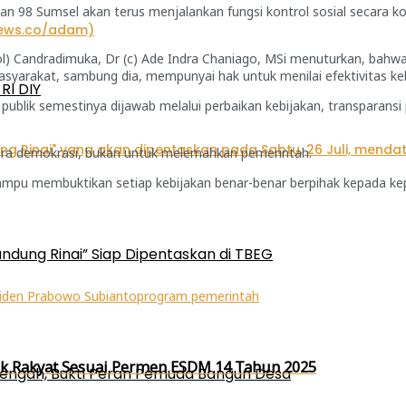
aan 98 Sumsel akan terus menjalankan fungsi kontrol sosial secara k
sipol) Candradimuka, Dr (c) Ade Indra Chaniago, MSi menuturkan, ba
Masyarakat, sambung dia, mempunyai hak untuk menilai efektivitas k
RI DIY
 publik semestinya dijawab melalui perbaikan kebijakan, transparansi
egara demokrasi, bukan untuk melemahkan pemerintah.
mpu membuktikan setiap kebijakan benar-benar berpihak kepada kepe
ndung Rinai” Siap Dipentaskan di TBEG
iden Prabowo Subianto
program pemerintah
k Rakyat Sesuai Permen ESDM 14 Tahun 2025
engah, Bukti Peran Pemuda Bangun Desa