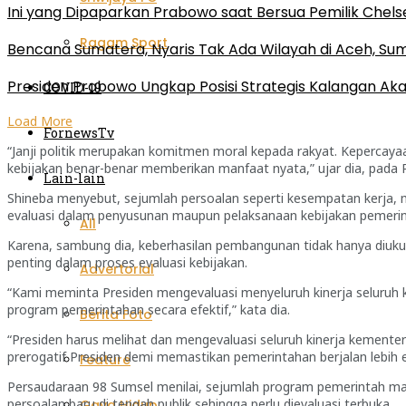
Ini yang Dipaparkan Prabowo saat Bersua Pemilik Chels
Ragam Sport
Bencana Sumatera, Nyaris Tak Ada Wilayah di Aceh, Sumu
Presiden Prabowo Ungkap Posisi Strategis Kalangan Aka
COVID-19
Load More
FornewsTv
“Janji politik merupakan komitmen moral kepada rakyat. Kepercayaan
kebijakan benar-benar memberikan manfaat nyata,” ujar dia, pada 
Lain-lain
Shineba menyebut, sejumlah persoalan seperti kesempatan kerja, 
evaluasi dalam penyusunan maupun pelaksanaan kebijakan pemerin
All
Karena, sambung dia, keberhasilan pembangunan tidak hanya diukur 
penting dalam proses evaluasi kebijakan.
Advertorial
“Kami meminta Presiden mengevaluasi menyeluruh kinerja seluruh 
program pemerintahan secara efektif,” kata dia.
Berita Foto
“Presiden harus melihat dan mengevaluasi seluruh kinerja kemen
prerogatif Presiden demi memastikan pemerintahan berjalan lebih ef
Feature
Persaudaraan 98 Sumsel menilai, sejumlah program pemerintah ma
persoalan baru di tengah publik sehingga perlu dievaluasi terbuka.
Gaya Hidup