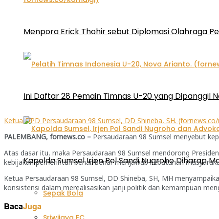
Menpora Erick Thohir sebut Diplomasi Olahraga P
Ini Daftar 28 Pemain Timnas U-20 yang Dipanggil N
Ketua DPD Persaudaraan 98 Sumsel, DD Shineba, SH. (fornews.co/i
PALEMBANG, fornews.co –
Persaudaraan 98 Sumsel menyebut keperc
Atas dasar itu, maka Persaudaraan 98 Sumsel mendorong Presiden 
Kapolda Sumsel Irjen Pol Sandi Nugroho Diharap
kebijakan pemerintah benar-benar menjawab kebutuhan masyaraka
Ketua Persaudaraan 98 Sumsel, DD Shineba, SH, MH menyampaikan,
konsistensi dalam merealisasikan janji politik dan kemampuan meng
Sepak Bola
Baca
Juga
Sriwijaya FC