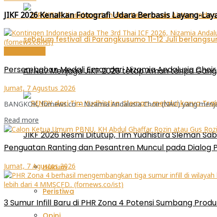
JIKF 2026 Kenalkan Fotografi Udara Berbasis Layang-Lay
Internasional
Persembahan Medali Emas dari Nizamia Andalusia Choir u
AirNav Menjaga JIKF 2026 tetap Aman tanpa Gan
Jumat, 7 Agustus 2026
BANGKOK, fornews.co – Nizamia Andalusia Choir (NAC) yang menjadi 
Read more
JIKF 2026 Resmi Ditutup, Tim Yudhistira Sleman Sab
Penguatan Ranting dan Pesantren Muncul pada Dialog 
Jumat, 7 Agustus 2026
Hukum
Peristiwa
3 Sumur Infill Baru di PHR Zona 4 Potensi Sumbang Produ
Opini