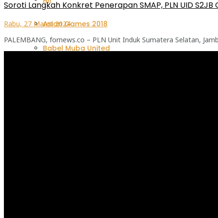
Soroti Langkah Konkret Penerapan SMAP, PLN UID S2JB 
Rabu, 27 Maret 2024
Asian Games 2018
PALEMBANG, fornews.co – PLN Unit Induk Sumatera Selatan, Jambi
Babel Muba United
Pemutar
Video
Ragam Sport
Sepak Bola
Sriwijaya FC
Festival Panjat Tebing Kelompok Umur 2026: Dua P