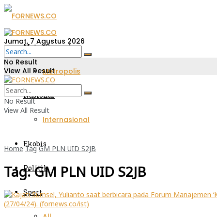
Jumat, 7 Agustus 2026
Metro Sumsel
No Result
View All Result
Metropolis
Nasional
No Result
View All Result
Internasional
Ekobis
Home
Tag
GM PLN UID S2JB
Tag:
GM PLN UID S2JB
Politik
Sport
All