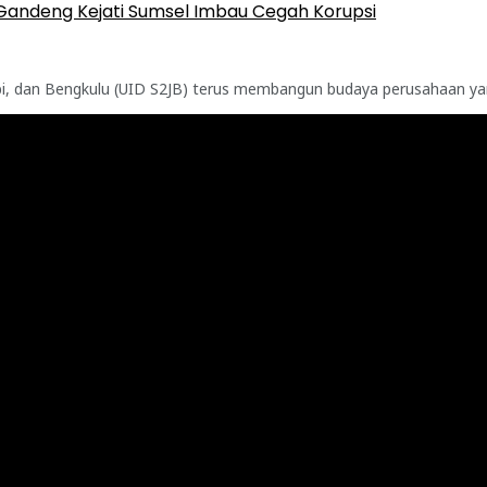
Gandeng Kejati Sumsel Imbau Cegah Korupsi
, dan Bengkulu (UID S2JB) terus membangun budaya perusahaan yang
emanjat Cilik Palembang Rebut 2 Emas 1 Perak