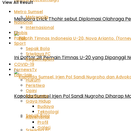
View All Result
Metro Sumsel
Metropolis
Menpora Erick Thohir sebut Diplomasi Olahraga P
Nasional
Internasional
Ekobis
Politik
Sport
Sepak Bola
Sriwijaya FC
Ini Daftar 28 Pemain Timnas U-20 yang Dipanggil N
Ragam Sport
COVID-19
FornewsTv
Lain-lain
Hukum
Peristiwa
Opini
Kapolda Sumsel Irjen Pol Sandi Nugroho Diharap
Pariwisata
Gaya Hidup
Budaya
Teknologi
Sepak Bola
Advertorial
Profil
Galeri
Sriwijaya FC