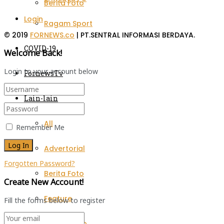
Berita Foto
Login
Ragam Sport
© 2019
FORNEWS.co
| PT.SENTRAL INFORMASI BERDAYA.
COVID-19
Welcome Back!
Login to your account below
FornewsTv
Lain-lain
All
Remember Me
Advertorial
Forgotten Password?
Berita Foto
Create New Account!
Feature
Fill the forms below to register
Gaya Hidup