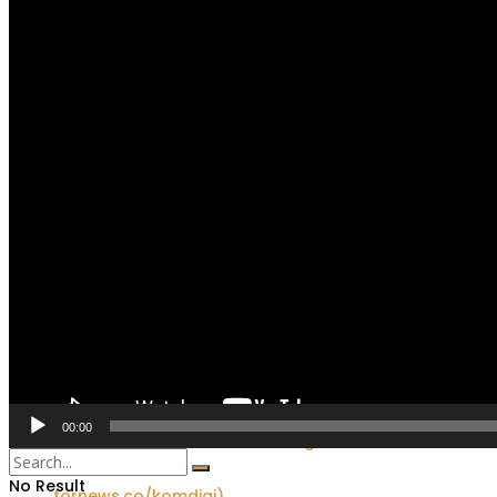
Sebanyak 93 Atlet Muda cheerleading Unjuk Skill 
Cabor Panjat Tebing O2SN Tingkat Kota Palembang
00:00
No Result