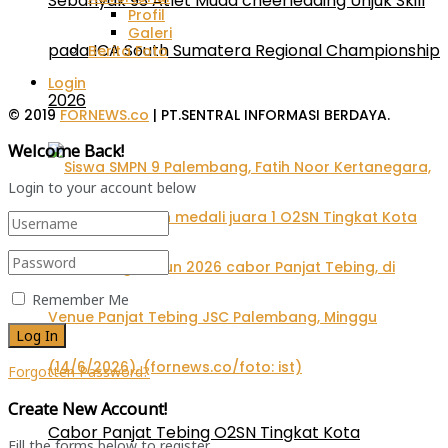
Sebanyak 93 Atlet Muda cheerleading Unjuk Skill
Profil
Galeri
pada ICA South Sumatera Regional Championship
Berita Foto
Login
2026
© 2019
FORNEWS.co
| PT.SENTRAL INFORMASI BERDAYA.
Welcome Back!
Login to your account below
Remember Me
Forgotten Password?
Create New Account!
Cabor Panjat Tebing O2SN Tingkat Kota
Fill the forms below to register