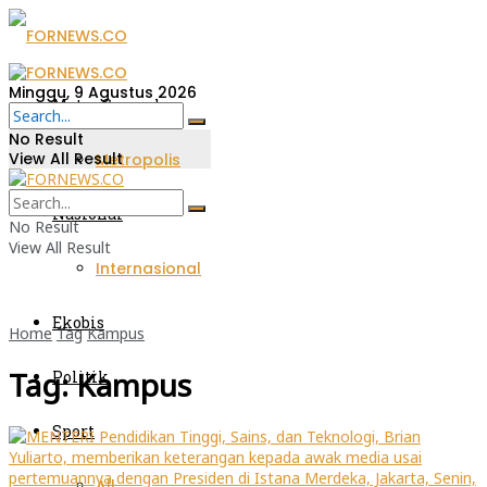
Minggu, 9 Agustus 2026
Metro Sumsel
No Result
View All Result
Metropolis
Nasional
No Result
View All Result
Internasional
Ekobis
Home
Tag
Kampus
Tag:
Kampus
Politik
Sport
All