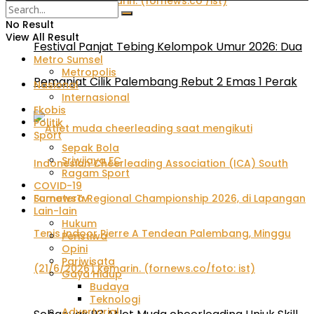
No Result
View All Result
Festival Panjat Tebing Kelompok Umur 2026: Dua
Metro Sumsel
Metropolis
Pemanjat Cilik Palembang Rebut 2 Emas 1 Perak
Nasional
Internasional
Ekobis
Politik
Sport
Sepak Bola
Sriwijaya FC
Ragam Sport
COVID-19
FornewsTv
Lain-lain
Hukum
Peristiwa
Opini
Pariwisata
Gaya Hidup
Budaya
Teknologi
Advertorial