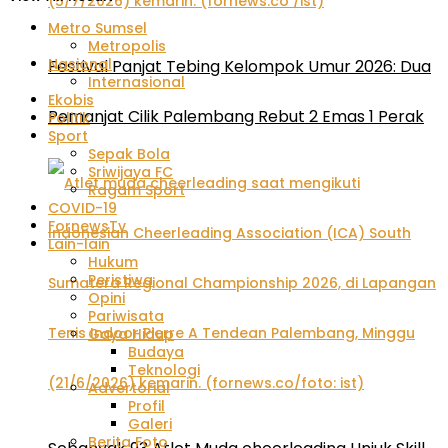
Metro Sumsel
Metropolis
Nasional
Festival Panjat Tebing Kelompok Umur 2026: Dua
Internasional
Ekobis
Pemanjat Cilik Palembang Rebut 2 Emas 1 Perak
Politik
Sport
Sepak Bola
Sriwijaya FC
Ragam Sport
COVID-19
FornewsTv
Lain-lain
Hukum
Peristiwa
Opini
Pariwisata
Gaya Hidup
Budaya
Teknologi
Advertorial
Profil
Galeri
Berita Foto