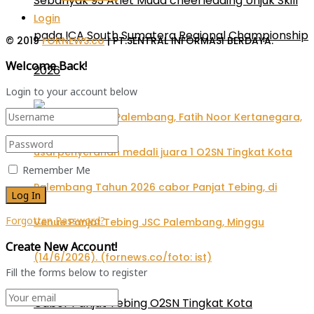
Sebanyak 93 Atlet Muda cheerleading Unjuk Skill
Login
pada ICA South Sumatera Regional Championship
© 2019
FORNEWS.co
| PT.SENTRAL INFORMASI BERDAYA.
Welcome Back!
2026
Login to your account below
Remember Me
Forgotten Password?
Create New Account!
Fill the forms below to register
Cabor Panjat Tebing O2SN Tingkat Kota