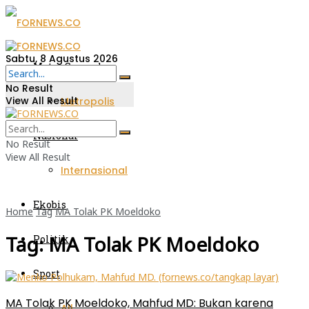
Sabtu, 8 Agustus 2026
Metro Sumsel
No Result
View All Result
Metropolis
Nasional
No Result
View All Result
Internasional
Ekobis
Home
Tag
MA Tolak PK Moeldoko
Tag:
MA Tolak PK Moeldoko
Politik
Sport
MA Tolak PK Moeldoko, Mahfud MD: Bukan karena
All