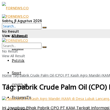
Sabtu, 8 Agustus 2026
Metro Sumsel
No Result
View All Result
Nasional
Ekobis
No Result
View All Result
Politik
Sport
Home
Tag
pabrik Crude Palm Oil (CPO) PT Kasih Agro Mandiri (KAM
Tag:
pabrik Crude Palm Oil (CPO)
COVID-19
FornewsTv
Ini Jawaban Pihak Pabrik CPO PT KAM, Terkait Informa
Lain-lain