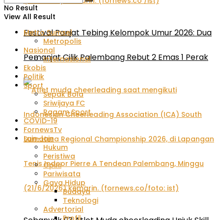
No Result
View All Result
Festival Panjat Tebing Kelompok Umur 2026: Dua
Metro Sumsel
Metropolis
Nasional
Pemanjat Cilik Palembang Rebut 2 Emas 1 Perak
Internasional
Ekobis
Politik
Sport
Sepak Bola
Sriwijaya FC
Ragam Sport
COVID-19
FornewsTv
Lain-lain
Hukum
Peristiwa
Opini
Pariwisata
Gaya Hidup
Budaya
Teknologi
Advertorial
Profil