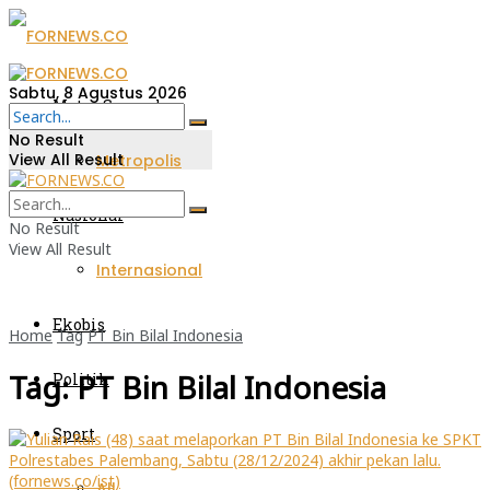
Sabtu, 8 Agustus 2026
Metro Sumsel
No Result
View All Result
Metropolis
Nasional
No Result
View All Result
Internasional
Ekobis
Home
Tag
PT Bin Bilal Indonesia
Tag:
PT Bin Bilal Indonesia
Politik
Sport
All