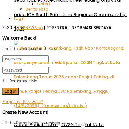
Sebanyak 93 Atlet Muda cheerleading Unjuk Skill
Galeri
Berita Foto
pada ICA South Sumatera Regional Championship
Login
© 2019
FORNEWS.co
| PT.SENTRAL INFORMASI BERDAYA.
2026
Welcome Back!
Login to your account below
Remember Me
Forgotten Password?
Create New Account!
Fill the forms below to register
Cabor Panjat Tebing O2SN Tingkat Kota