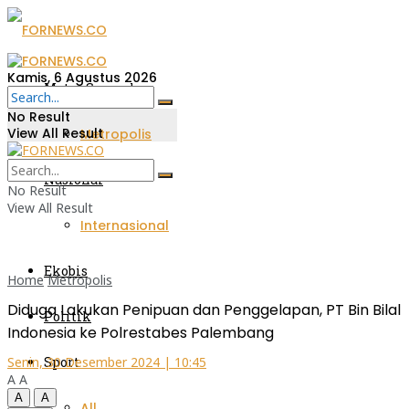
Kamis, 6 Agustus 2026
Metro Sumsel
No Result
View All Result
Metropolis
Nasional
No Result
View All Result
Internasional
Ekobis
Home
Metropolis
Diduga Lakukan Penipuan dan Penggelapan, PT Bin Bilal
Politik
Indonesia ke Polrestabes Palembang
Sport
Senin, 30 Desember 2024 | 10:45
A
A
A
A
All