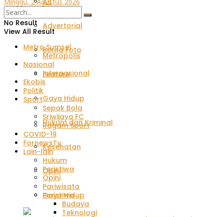
All
Minggu, 2 Agustus 2026
No Result
Advertorial
View All Result
Metro Sumsel
Berita Foto
Metropolis
Nasional
Internasional
Feature
Ekobis
Politik
Gaya Hidup
Sport
Sepak Bola
Sriwijaya FC
Hukum dan Kriminal
Ragam Sport
COVID-19
FornewsTv
Kesehatan
Lain-lain
Hukum
Peristiwa
Opini
Opini
Pariwisata
Peristiwa
Gaya Hidup
Budaya
Teknologi