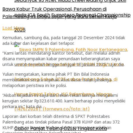
Sebanyak 93 Atlet Muda cheerleading Unjuk Skill
Bawa Kabur Truk Operasional, Perusahaan di
pada ICA South Sumatera Regional Championship
Palembang Ini Ditipu Sopir yang Baru Sehari Kerja
Load More
2026
Kemudian, sambung dia, pada tanggal 20 Desember 2024 tidak
ada kabar dan kejelasan dari terlapor.
“Kami lantas mendatangi kantor tersebut, dan melalui admin
disana menyampaikan kabar penundaan keberangkatan saya
untuk umroh tersebut hingga tanggal 18 Januari 2025,” ujar dia.
Yulian mengatakan, karena pihak PT Bin Bilal Indonesia
membatalkan secara sepihak. Atas dasar itulah pihaknya
melaporkan peristiwa ini ke polisi.
“Akibat kejadian ini saya dan rekan-rekan lainnya mengalami
kerugian sekitar Rp323.610.400. kami berharap polisi menyelidiki
perkara ini,” kata dia.
Laporan dari korban telah diterima di SPKT Polrestabes
Palembang atas tindak pidana Pasal 378 KUHP dan atau 372
KUHP. Saat ini laporan korban dalam proses penyelidikan
Cabor Panjat Tebing O2SN Tingkat Kota