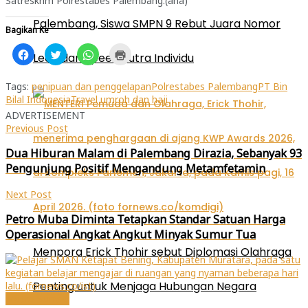
Satreskrim Polrestabes Palembang.(aha)
Palembang, Siswa SMPN 9 Rebut Juara Nomor
Bagikan Ke
Klik
Klik
Klik
Klik
Lead dan Speed Putra Individu
untuk
untuk
untuk
untuk
membagikan
berbagi
berbagi
mencetak(Membuka
di
pada
di
di
Facebook(Membuka
Twitter(Membuka
WhatsApp(Membuka
jendela
Tags:
penipuan dan penggelapan
Polrestabes Palembang
PT Bin
di
di
di
yang
Bilal Indonesia
Travel umroh dan haji
jendela
jendela
jendela
baru)
yang
yang
yang
ADVERTISEMENT
baru)
baru)
baru)
Previous Post
Dua Hiburan Malam di Palembang Dirazia, Sebanyak 93
Pengunjung Positif Mengandung Metamfetamin
Next Post
Petro Muba Diminta Tetapkan Standar Satuan Harga
Operasional Angkat Angkut Minyak Sumur Tua
Menpora Erick Thohir sebut Diplomasi Olahraga
Penting untuk Menjaga Hubungan Negara
Metro-Sumsel