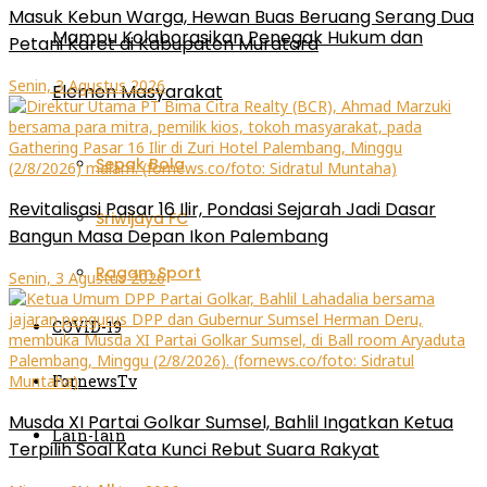
Masuk Kebun Warga, Hewan Buas Beruang Serang Dua
Mampu Kolaborasikan Penegak Hukum dan
Petani Karet di Kabupaten Muratara
Senin, 3 Agustus 2026
Elemen Masyarakat
Sepak Bola
Revitalisasi Pasar 16 Ilir, Pondasi Sejarah Jadi Dasar
Sriwijaya FC
Bangun Masa Depan Ikon Palembang
Ragam Sport
Senin, 3 Agustus 2026
COVID-19
FornewsTv
Musda XI Partai Golkar Sumsel, Bahlil Ingatkan Ketua
Lain-lain
Terpilih Soal Kata Kunci Rebut Suara Rakyat