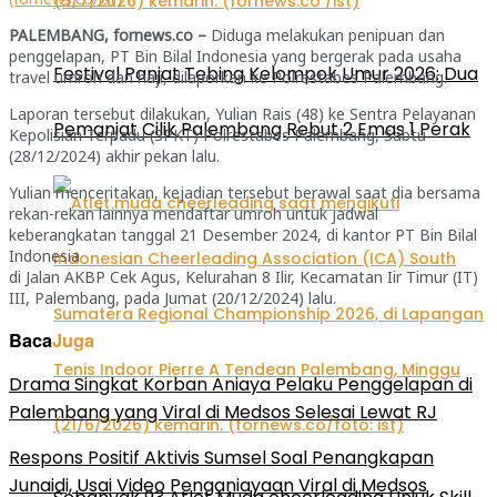
PALEMBANG, fornews.co –
Diduga melakukan penipuan dan
penggelapan, PT Bin Bilal Indonesia yang bergerak pada usaha
Festival Panjat Tebing Kelompok Umur 2026: Dua
travel umroh dan haji, dilaporkan ke Polrestabes Palembang.
Laporan tersebut dilakukan, Yulian Rais (48) ke Sentra Pelayanan
Pemanjat Cilik Palembang Rebut 2 Emas 1 Perak
Kepolisian Terpadu (SPKT) Polrestabes Palembang, Sabtu
(28/12/2024) akhir pekan lalu.
Yulian menceritakan, kejadian tersebut berawal saat dia bersama
rekan-rekan lainnya mendaftar umroh untuk jadwal
keberangkatan tanggal 21 Desember 2024, di kantor PT Bin Bilal
Indonesia
di Jalan AKBP Cek Agus, Kelurahan 8 Ilir, Kecamatan Iir Timur (IT)
III, Palembang, pada Jumat (20/12/2024) lalu.
Baca
Juga
Drama Singkat Korban Aniaya Pelaku Penggelapan di
Palembang yang Viral di Medsos Selesai Lewat RJ
Respons Positif Aktivis Sumsel Soal Penangkapan
Junaidi, Usai Video Penganiayaan Viral di Medsos