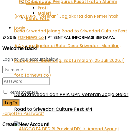
Advertorial
Profil
Galeri
Berita Foto
Login
© 2019
FORNEWS.co
| PT.SENTRAL INFORMASI BERDAYA.
Welcome Back!
Login to your account below
Remember Me
Desa Sriwedari dan PPIA UPN Veteran Jogja Gelar
Road to Sriwedari Culture Fest #4
Forgotten Password?
Create New Account!