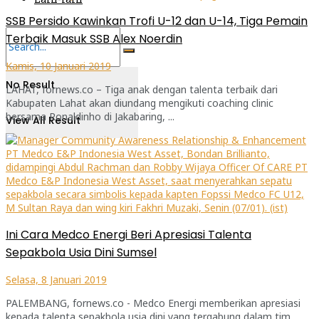
SSB Persido Kawinkan Trofi U-12 dan U-14, Tiga Pemain
Terbaik Masuk SSB Alex Noerdin
Kamis, 10 Januari 2019
No Result
LAHAT, fornews.co – Tiga anak dengan talenta terbaik dari
Kabupaten Lahat akan diundang mengikuti coaching clinic
bersama Ronaldinho di Jakabaring, ...
View All Result
Ini Cara Medco Energi Beri Apresiasi Talenta
Sepakbola Usia Dini Sumsel
Selasa, 8 Januari 2019
PALEMBANG, fornews.co - Medco Energi memberikan apresiasi
kepada talenta sepakbola usia dini yang tergabung dalam tim