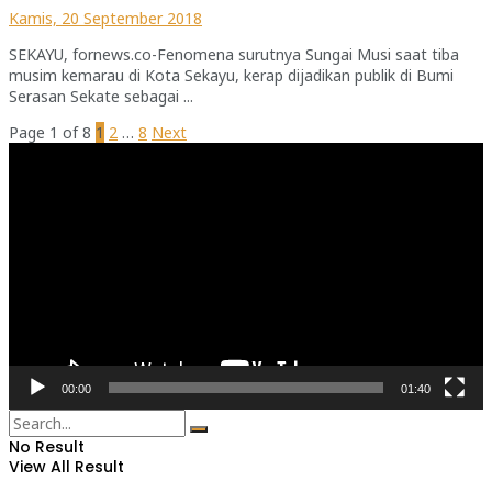
Kamis, 20 September 2018
SEKAYU, fornews.co-Fenomena surutnya Sungai Musi saat tiba
musim kemarau di Kota Sekayu, kerap dijadikan publik di Bumi
Serasan Sekate sebagai ...
Page 1 of 8
1
2
…
8
Next
Pemutar
Video
00:00
01:40
No Result
View All Result