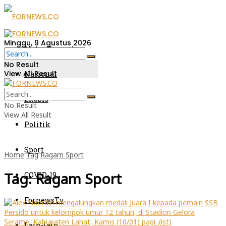
Minggu, 9 Agustus 2026
Metro Sumsel
No Result
View All Result
Nasional
Ekobis
No Result
View All Result
Politik
Sport
Home
Tag
Ragam Sport
Tag:
Ragam Sport
COVID-19
FornewsTv
Lain-lain