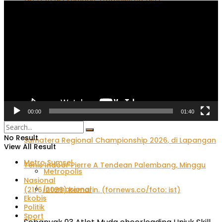
Pemutar
Video
Festival Panjat Tebing Kelompok Umur 2026: Dua
Pemanjat Cilik Palembang Rebut 2 Emas 1 Perak
00:00
01:40
No Result
View All Result
Metro Sumsel
Metropolis
Nasional
Internasional
Ekobis
Politik
Sport