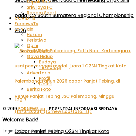
Sebanyak 93 Atlet Muda cheerleading Unjuk Skill
Sepak Bola
Sriwijaya FC
Ragam Sport
pada ICA South Sumatera Regional Championship
COVID-19
FornewsTv
Lain-lain
2026
Hukum
Peristiwa
Opini
Pariwisata
Gaya Hidup
Budaya
Teknologi
Advertorial
Profil
Galeri
Berita Foto
Login
© 2019
FORNEWS.co
| PT.SENTRAL INFORMASI BERDAYA.
Welcome Back!
Cabor Panjat Tebing O2SN Tingkat Kota
Login to your account below