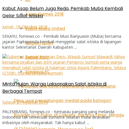
Kabut Asap Belum Juga Reda, Pemkab Muba Kembali
Asian Games 2018
Gelar Salat Istiska
Jumat, 18 Oktober 2019
Babel Muba United
SEKAYU, fornews.co - Pemkab Musi Banyuasin (Muba) bersama
jajaran Forkopimda kembali menggelar salat istiska di lapangan
Ragam Sport
kantor Sekretariat Daerah Kabupaten ...
Sepak Bola
Sriwijaya FC
Minta Hujan, Warga Laksanakan Salat Istiska di
Berbagai Tempat
Selasa, 27 Agustus 2019
PALEMBANG, fornews.co - Kemarau panjang yang melanda
Indonesia tak terkecuali Sumatra Selatan mulai dirasakan
imbasnya oleh masyarakat. Tak hanya kabut ...