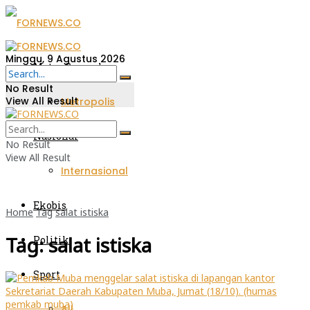
Minggu, 9 Agustus 2026
Metro Sumsel
No Result
View All Result
Metropolis
Nasional
No Result
View All Result
Internasional
Ekobis
Home
Tag
salat istiska
Tag:
salat istiska
Politik
Sport
All