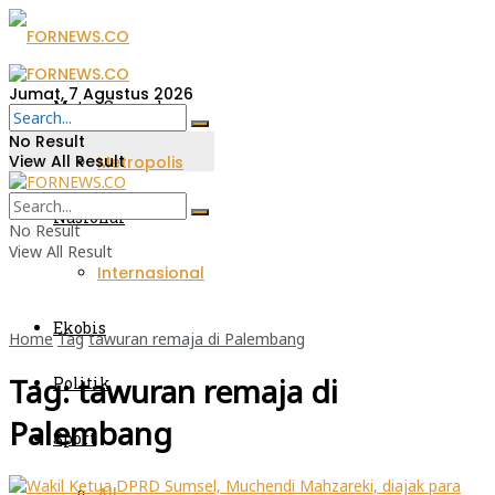
Jumat, 7 Agustus 2026
Metro Sumsel
No Result
View All Result
Metropolis
Nasional
No Result
View All Result
Internasional
Ekobis
Home
Tag
tawuran remaja di Palembang
Tag:
tawuran remaja di
Politik
Palembang
Sport
All