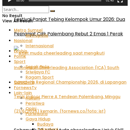
00:00
01:40
No Result
Festival Panjat Tebing Kelompok Umur 2026: Dua
View All Result
Metro Sumsel
Pemanjat Cilik Palembang Rebut 2 Emas 1 Perak
Metropolis
Nasional
Internasional
Ekobis
Politik
Sport
Sepak Bola
Sriwijaya FC
Ragam Sport
COVID-19
FornewsTv
Lain-lain
Hukum
Peristiwa
Opini
Pariwisata
Gaya Hidup
Budaya
Teknologi