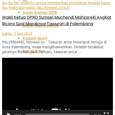
Asian Games 2018
Wakil Ketua DPRD Sumsel Muchendi Mahzareki Angkat
Bicara Soal Maraknya Tawuran di Palembang
Babel Muba United
Sabtu, 3 Juni 2023
Ragam Sport
PALEMBANG, fornews.co - Tawuran antar kelompok remaja di
Kota Palembang, mulai mengkhawatirkan. Terlebih berakibat
Sepak Bola
jatuhnya korban jiwa. Terbaru, tawuran antar ...
Pemutar
Sriwijaya FC
Video