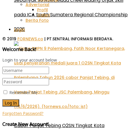
Sebanyak 93 Atlet Muda cheerleading Unjuk Skill
Advertorial
Profil
pada ICA South Sumatera Regional Championship
Galeri
Berita Foto
2026
Login
© 2019
FORNEWS.co
| PT.SENTRAL INFORMASI BERDAYA.
Welcome Back!
Login to your account below
Remember Me
Forgotten Password?
Create New Account!
Cabor Panjat Tebing O2SN Tingkat Kota