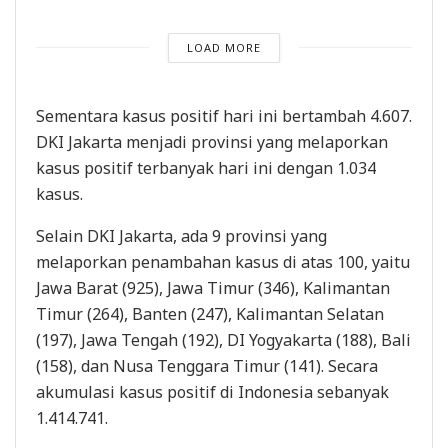
LOAD MORE
Sementara kasus positif hari ini bertambah 4.607.
DKI Jakarta menjadi provinsi yang melaporkan
kasus positif terbanyak hari ini dengan 1.034
kasus.
Selain DKI Jakarta, ada 9 provinsi yang
melaporkan penambahan kasus di atas 100, yaitu
Jawa Barat (925), Jawa Timur (346), Kalimantan
Timur (264), Banten (247), Kalimantan Selatan
(197), Jawa Tengah (192), DI Yogyakarta (188), Bali
(158), dan Nusa Tenggara Timur (141). Secara
akumulasi kasus positif di Indonesia sebanyak
1.414.741.