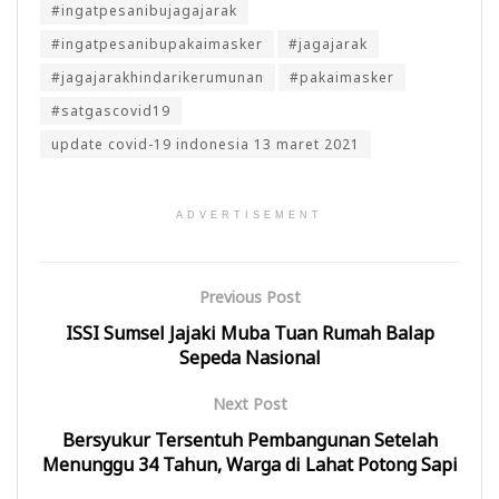
m
b
b
m
#ingatpesanibujagajarak
e
e
e
e
m
r
r
n
b
b
b
c
#ingatpesanibupakaimasker
#jagajarak
a
a
a
e
g
g
g
t
#jagajarakhindarikerumunan
#pakaimasker
i
i
i
a
k
p
d
k
a
a
i
(
#satgascovid19
n
d
W
M
d
a
h
e
update covid-19 indonesia 13 maret 2021
i
T
a
m
F
w
t
b
a
i
s
u
c
t
A
k
e
t
p
a
b
e
p
d
ADVERTISEMENT
o
r
(
i
o
(
M
j
k
M
e
e
(
e
m
n
M
m
b
d
Previous Post
e
b
u
e
m
u
k
l
b
k
a
a
ISSI Sumsel Jajaki Muba Tuan Rumah Balap
u
a
d
y
k
d
i
a
Sepeda Nasional
a
i
j
n
d
j
e
g
i
e
n
b
Next Post
j
n
d
a
e
d
e
r
n
e
l
u
Bersyukur Tersentuh Pembangunan Setelah
d
l
a
)
e
a
y
Menunggu 34 Tahun, Warga di Lahat Potong Sapi
l
y
a
a
a
n
y
n
g