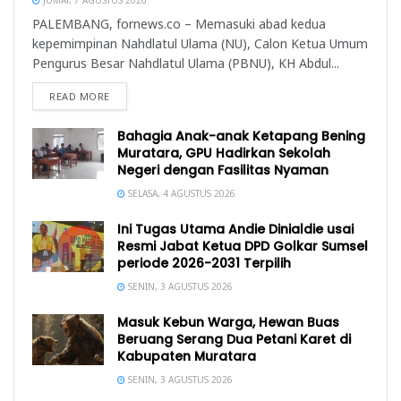
PALEMBANG, fornews.co – Memasuki abad kedua
kepemimpinan Nahdlatul Ulama (NU), Calon Ketua Umum
Pengurus Besar Nahdlatul Ulama (PBNU), KH Abdul...
READ MORE
Bahagia Anak-anak Ketapang Bening
Muratara, GPU Hadirkan Sekolah
Negeri dengan Fasilitas Nyaman
SELASA, 4 AGUSTUS 2026
Ini Tugas Utama Andie Dinialdie usai
Resmi Jabat Ketua DPD Golkar Sumsel
periode 2026-2031 Terpilih
SENIN, 3 AGUSTUS 2026
Masuk Kebun Warga, Hewan Buas
Beruang Serang Dua Petani Karet di
Kabupaten Muratara
SENIN, 3 AGUSTUS 2026