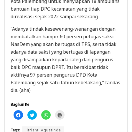
Kota Palembang untuk menyiapkan 18 ambulans
bantuan tiap DPC kecamatan yang tidak
direalisasi sejak 2022 sampai sekarang.
“Adanya tindak kesewenang-wenangan dengan
membatalkan hampir 60 persen petugas saksi
NasDem yang akan bertugas di TPS, serta tidak
adanya data saksi yang bertugas di lapangan
yang disampaikan kepada caleg dan pengurus
baik DPC maupun DPRT. Itu berakibat tidak
aktifnya 97 persen pengurus DPD Kota
Palembang sejak satu tahun kebelakang,” tandas
dia. (aha)
Bagikan Ke
K
K
K
K
l
l
l
l
i
i
i
i
k
k
k
k
u
u
u
u
Tags:
Fitrianti Agustinda
n
n
n
n