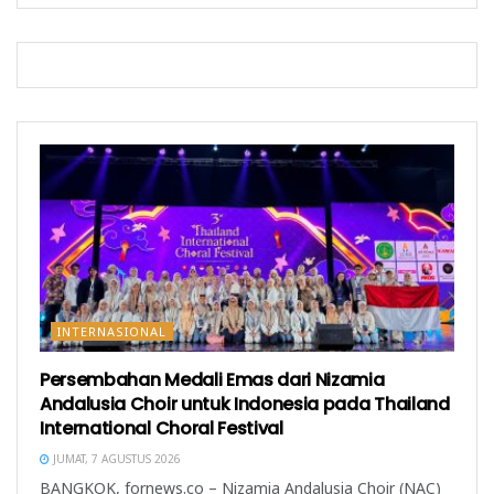
e
a
y
l
y
a
a
a
n
y
n
g
a
g
b
n
b
a
g
a
r
b
r
u
a
u
)
r
)
u
)
INTERNASIONAL
Persembahan Medali Emas dari Nizamia
Andalusia Choir untuk Indonesia pada Thailand
International Choral Festival
JUMAT, 7 AGUSTUS 2026
BANGKOK, fornews.co – Nizamia Andalusia Choir (NAC)