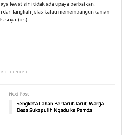
saya lewat sini tidak ada upaya perbaikan.
n dan langkah jelas kalau memembangun taman
kasnya. (irs)
ERTISEMENT
Next Post
u
Sengketa Lahan Berlarut-larut, Warga
Desa Sukapulih Ngadu ke Pemda