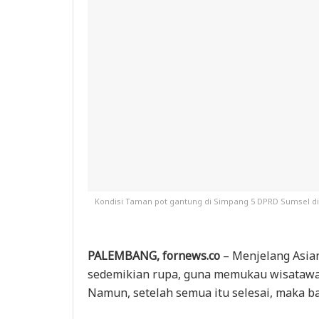
Kondisi Taman pot gantung di Simpang 5 DPRD Sumsel di 
PALEMBANG, fornews.co
– Menjelang Asian
sedemikian rupa, guna memukau wisatawan
Namun, setelah semua itu selesai, maka ban