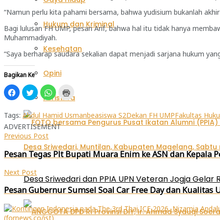
“Namun perlu kita pahami bersama, bahwa yudisium bukanlah akhir 
Hukum dan Kriminal
Bagi lulusan FH UMP, pesan Arif, bahwa hal itu tidak hanya memba
Muhammadiyah.
Kesehatan
“Saya berharap saudara sekalian dapat menjadi sarjana hukum yang 
Opini
Bagikan Ke
Klik
Klik
Klik
Klik
untuk
untuk
untuk
untuk
Peristiwa
membagikan
berbagi
berbagi
mencetak(Membuka
di
pada
di
di
Facebook(Membuka
Twitter(Membuka
WhatsApp(Membuka
jendela
Tags:
Abdul Hamid Usman
beasiswa S2
Dekan FH UMP
Fakultas Huk
di
di
di
yang
ADVERTISEMENT
jendela
jendela
jendela
baru)
yang
yang
yang
Previous Post
baru)
baru)
baru)
Pesan Tegas Plt Bupati Muara Enim ke ASN dan Kepala Pe
Next Post
Desa Sriwedari dan PPIA UPN Veteran Jogja Gelar R
Pesan Gubernur Sumsel Soal Car Free Day dan Kualitas