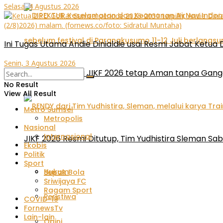
Selasa, 4 Agustus 2026
Ini Tugas Utama Andie Dinialdie usai Resmi Jabat Ketua
Senin, 3 Agustus 2026
AirNav Menjaga JIKF 2026 tetap Aman tanpa Gan
No Result
View All Result
Metro Sumsel
Metropolis
Nasional
Internasional
JIKF 2026 Resmi Ditutup, Tim Yudhistira Sleman Sab
Ekobis
Politik
Sport
Hukum
Sepak Bola
Sriwijaya FC
Ragam Sport
Peristiwa
COVID-19
FornewsTv
Lain-lain
Opini