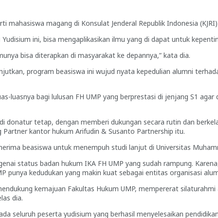
 mahasiswa magang di Konsulat Jenderal Republik Indonesia (KJRI) di
udisium ini, bisa mengaplikasikan ilmu yang di dapat untuk kepent
unya bisa diterapkan di masyarakat ke depannya,” kata dia.
kan, program beasiswa ini wujud nyata kepedulian alumni terhadap
as-luasnya bagi lulusan FH UMP yang berprestasi di jenjang S1 agar
i donatur tetap, dengan memberi dukungan secara rutin dan berkela
Partner kantor hukum Arifudin & Susanto Partnership itu.
nerima beasiswa untuk menempuh studi lanjut di Universitas Muham
mengenai status badan hukum IKA FH UMP yang sudah rampung. Karen
P punya kedudukan yang makin kuat sebagai entitas organisasi alumn
endukung kemajuan Fakultas Hukum UMP, mempererat silaturahmi ant
as dia.
da seluruh peserta yudisium yang berhasil menyelesaikan pendidik