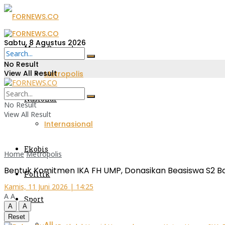
Sabtu, 8 Agustus 2026
Metro Sumsel
No Result
View All Result
Metropolis
Nasional
No Result
View All Result
Internasional
Ekobis
Home
Metropolis
Bentuk Komitmen IKA FH UMP, Donasikan Beasiswa S2 Ba
Politik
Kamis, 11 Juni 2026 | 14:25
A
A
Sport
A
A
Reset
All