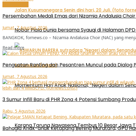
Internasional
Persembahan Medali Emas dari Nizamia Andalusia Choir u
Jumat, 7 Agustus 2026
Nobar Piala Dunia bersama Syauqi di Halaman DPD 
BANGKOK, fornews.co – Nizamia Andalusia Choir (NAC) yang menjadi 
Read more
Penguatan Ranting dan Pesantren Muncul pada Dialog 
Jumat, 7 Agustus 2026
Momentum Hari Anak Nasional, “Negeri dalam Sena
3 Sumur Infill Baru di PHR Zona 4 Potensi Sumbang Produ
Rabu, 5 Agustus 2026
Karang Taruna Nawasena Tembus 10 Besar Jawa T
Bahagia Anak-anak Ketapang Bening Muratara, GPU Had