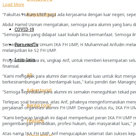
Load More
Ragam Sport
”Fakultas Hukum UMP juga ada kerjasama dengan luar negeri, seperti
Abdul Hamid Usman mengatakan, semoga para alumni yang baru di Y
COVID-19
”Semoga ilmu yang didapat saat kuliah bisa bermanfaat. Semoga ilm
FornewsTv
Sementara, Ketua Umum IKA FH UMP, H Muhammad Arifudin melanjut
melanjutkan ke S2 FH UMP.
Lain-lain
Program beasiswa ini, ungkap Arif, untuk memberi kesempatan selu
finansial.
All
“Kami mengajak para alumni dan masyarakat luas untuk ikut menjad
berkesinambungan dan berdampak luas,” kata pendiri dan Managing 
Advertorial
“Semoga kepedulian para alumni ini semakin meneguhkan tekad pe
Terlepas soal beasiswa, jelas Arif, pihaknya menginformasikan 
Berita Foto
perjalanan organisasi alumni FH UMP. Dengan status itu, IKA FH UM
“Kami berharap langkah ini dapat memperkuat peran IKA FH UMP m
Feature
pengembangan pendidikan, profesi hukum, dan masyarakat luas,” jel
Atas nama IKA FH UMP, Arif mengucapkan selamat dan sukses kepa
Gaya Hidup