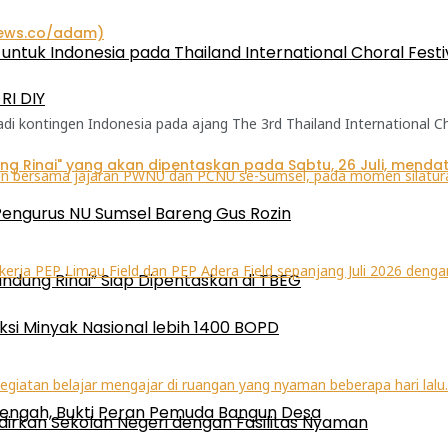
ntuk Indonesia pada Thailand International Choral Festi
RI DIY
kontingen Indonesia pada ajang The 3rd Thailand International Chora
Pengurus NU Sumsel Bareng Gus Rozin
ndung Rinai” Siap Dipentaskan di TBEG
ksi Minyak Nasional lebih 1400 BOPD
engah, Bukti Peran Pemuda Bangun Desa
irkan Sekolah Negeri dengan Fasilitas Nyaman