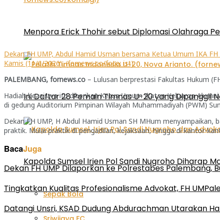
Menpora Erick Thohir sebut Diplomasi Olahraga P
Dekan FH UMP, Abdul Hamid Usman bersama Ketua Umum IKA FH U
Kamis (11/6/2026). (fornews.co/foto: ist)
PALEMBANG, fornews.co
– Lulusan berprestasi Fakultas Hukum (
Hadiah beasiswa itu diberikan Ketua Umum Ikatan Keluarga Alumn
Ini Daftar 28 Pemain Timnas U-20 yang Dipanggil N
di gedung Auditorium Pimpinan Wilayah Muhammadiyah (PWM) Sums
Dekan FH UMP, H Abdul Hamid Usman SH MHum menyampaikan, bahwa
praktik. Mulai praktik di pengadilan, kejaksaan, hingga di kantor-
Baca
Juga
Kapolda Sumsel Irjen Pol Sandi Nugroho Diharap
Dekan FH UMP Dilaporkan ke Polrestabes Palembang, B
Tingkatkan Kualitas Profesionalisme Advokat, FH UMP
Sepak Bola
Datangi Unsri, KSAD Dudung Abdurachman Utarakan Hal
Sriwijaya FC