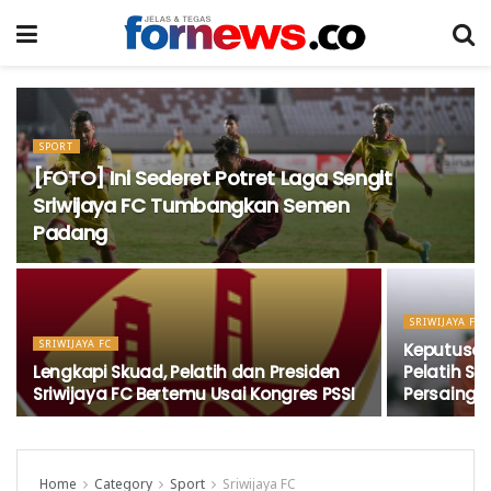
SPORT
[FOTO] Ini Sederet Potret Laga Sengit
Sriwijaya FC Tumbangkan Semen
Padang
SRIWIJAYA FC
SRIWIJAYA FC
Keputusan
Lengkapi Skuad, Pelatih dan Presiden
Pelatih Sr
Sriwijaya FC Bertemu Usai Kongres PSSI
Persainga
Home
Category
Sport
Sriwijaya FC