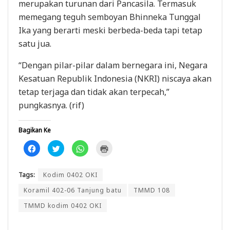
merupakan turunan dari Pancasila. Termasuk
memegang teguh semboyan Bhinneka Tunggal
Ika yang berarti meski berbeda-beda tapi tetap
satu jua.
“Dengan pilar-pilar dalam bernegara ini, Negara
Kesatuan Republik Indonesia (NKRI) niscaya akan
tetap terjaga dan tidak akan terpecah,”
pungkasnya. (rif)
Bagikan Ke
K
K
K
K
l
l
l
l
i
i
i
i
k
k
k
k
u
u
u
u
Tags:
Kodim 0402 OKI
n
n
n
n
t
t
t
t
u
u
u
u
Koramil 402-06 Tanjung batu
TMMD 108
k
k
k
k
m
b
b
m
TMMD kodim 0402 OKI
e
e
e
e
m
r
r
n
b
b
b
c
a
a
a
e