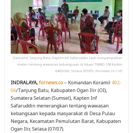
Danramil Tanjung Batu, Kapten Inf Safaruddin saat menyampaikan
materi tentang wawasan kebangsaan di lokasi TMMD 108 Kodim
0402/OKI, Selasa (07/07). (fornews.co / rif)
INDRALAYA,
fornews.co
– Komandan Koramil
402-
06
/Tanjung Batu, Kabupaten Ogan Ilir (OI),
Sumatera Selatan (Sumsel), Kapten Inf
Safaruddin menerangkan tentang wawasan
kebangsaan kepada masyarakat di Desa Pulau
Negara, Kecamatan Pemulutan Barat, Kabupaten
Ogan Ilir, Selasa (07/07).