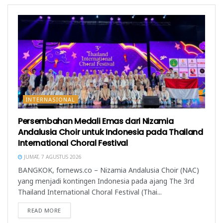
a
u
)
r
)
u
)
INTERNASIONAL
Persembahan Medali Emas dari Nizamia
Andalusia Choir untuk Indonesia pada Thailand
International Choral Festival
JUMAT, 7 AGUSTUS 2026
BANGKOK, fornews.co – Nizamia Andalusia Choir (NAC)
yang menjadi kontingen Indonesia pada ajang The 3rd
Thailand International Choral Festival (Thai...
READ MORE