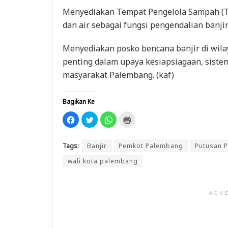
Menyediakan Tempat Pengelola Sampah (T
dan air sebagai fungsi pengendalian banji
Menyediakan posko bencana banjir di wila
penting dalam upaya kesiapsiagaan, sistem
masyarakat Palembang. (kaf)
Bagikan Ke
K
K
K
K
l
l
l
l
i
i
i
i
k
k
k
k
u
u
u
u
Tags:
Banjir
Pemkot Palembang
Putusan 
n
n
n
n
t
t
t
t
u
u
u
u
wali kota palembang
k
k
k
k
m
b
b
m
e
e
e
e
m
r
r
n
b
b
b
c
ADV
a
a
a
e
g
g
g
t
i
i
i
a
k
p
d
k
a
a
i
(
n
d
W
M