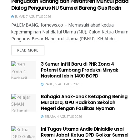
Penguatan Ranting dan Pesantren Muncul pada
Dialog Pengurus NU Sumsel Bareng Gus Rozin
JUMAT, 7 AGUSTUS 2026
PALEMBANG, fornews.co – Memasuki abad kedua
kepemimpinan Nahdlatul Ulama (NU), Calon Ketua Umum
Pengurus Besar Nahdlatul Ulama (PBNU), KH Abdul...
READ MORE
3 Sumur Infill Baru di PHR Zona 4
Potensi Sumbang Produksi Minyak
Nasional lebih 1400 BOPD
RABU, 5 AGUSTUS 2026
Bahagia Anak-anak Ketapang Bening
Muratara, GPU Hadirkan Sekolah
Negeri dengan Fasilitas Nyaman
SELASA, 4 AGUSTUS 2026
Ini Tugas Utama Andie Dinialdie usai
Resmi Jabat Ketua DPD Golkar Sumsel