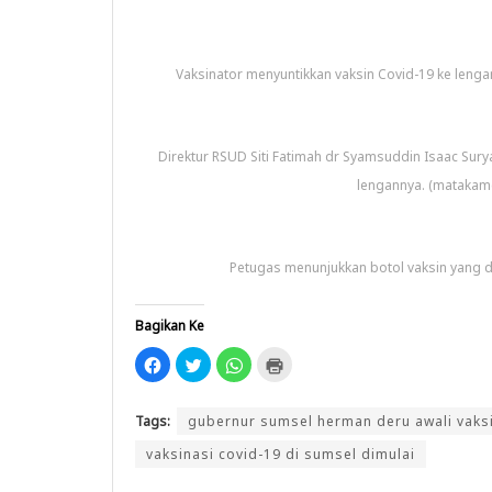
Vaksinator menyuntikkan vaksin Covid-19 ke leng
Direktur RSUD Siti Fatimah dr Syamsuddin Isaac Sur
lengannya. (matakam
Petugas menunjukkan botol vaksin yang 
Bagikan Ke
K
K
K
K
l
l
l
l
i
i
i
i
k
k
k
k
u
u
u
u
Tags:
gubernur sumsel herman deru awali vaksi
n
n
n
n
t
t
t
t
u
u
u
u
vaksinasi covid-19 di sumsel dimulai
k
k
k
k
m
b
b
m