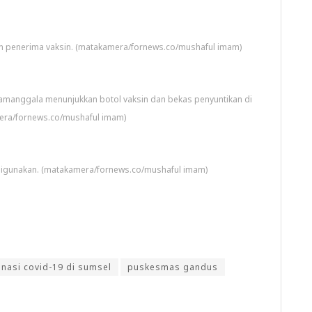
an penerima vaksin. (matakamera/fornews.co/mushaful imam)
yamanggala menunjukkan botol vaksin dan bekas penyuntikan di
era/fornews.co/mushaful imam)
digunakan. (matakamera/fornews.co/mushaful imam)
nasi covid-19 di sumsel
puskesmas gandus