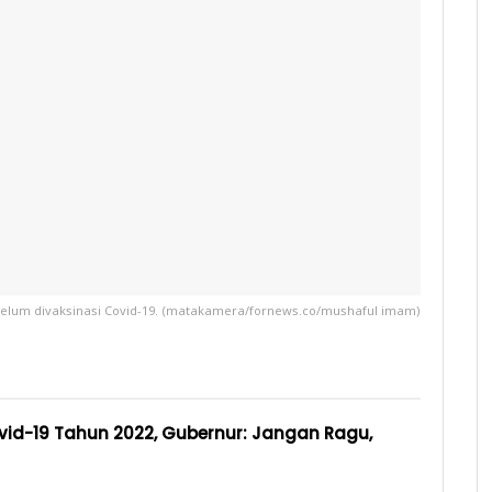
lum divaksinasi Covid-19. (matakamera/fornews.co/mushaful imam)
vid-19 Tahun 2022, Gubernur: Jangan Ragu,