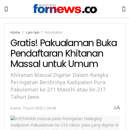
Home
Lain-lain
Kesehatan
Gratis! Pakualaman Buka
Pendaftaran Khitanan
Massal untuk Umum
Khitanan Massal Digelar Dalam Rangka
Peringatan Berdirinya Kadipaten Pura
Pakulaman ke-211 Masehi atau ke-217
Tahun Jawa
A
Kamis, 15 Juni 2023 | 09:44
A