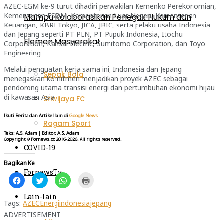
AZEC-EGM ke-9 turut dihadiri perwakilan Kemenko Perekonomian,
Kementerian ESDM, Kementerian Luar Negeri, Kementerian
Mampu Kolaborasikan Penegak Hukum dan
Keuangan, KBRI Tokyo, JICA, JBIC, serta pelaku usaha Indonesia
dan Jepang seperti PT PLN, PT Pupuk Indonesia, Itochu
Elemen Masyarakat
Corporation, Kansai Electric, Sumitomo Corporation, dan Toyo
Engineering.
Melalui penguatan kerja sama ini, Indonesia dan Jepang
Sepak Bola
menegaskan komitmen menjadikan proyek AZEC sebagai
pendorong utama transisi energi dan pertumbuhan ekonomi hijau
di kawasan Asia.
Sriwijaya FC
Ikuti Berita dan Artikel lain di
Google News
Ragam Sport
Teks: A.S. Adam
|
Editor: A.S. Adam
Copyright © Fornews.co 2016-2026. All rights reserved.
COVID-19
Bagikan Ke
FornewsTv
Klik
Klik
Klik
Klik
untuk
untuk
untuk
untuk
membagikan
berbagi
berbagi
mencetak(Membuka
di
pada
di
di
Lain-lain
Facebook(Membuka
Twitter(Membuka
WhatsApp(Membuka
jendela
Tags:
AZEC
Energi
indonesia
jepang
di
di
di
yang
ADVERTISEMENT
jendela
jendela
jendela
baru)
yang
yang
yang