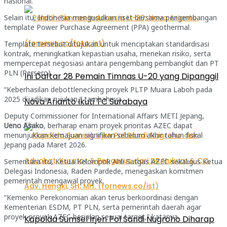
nasional.
Selain itu, Indonesia mengusulkan riset bersama pengembangan
template Power Purchase Agreement (PPA) geothermal.
Template tersebut ditujukan untuk menciptakan standardisasi
kontrak, meningkatkan kepastian usaha, menekan risiko, serta
mempercepat negosiasi antara pengembang pembangkit dan PT
PLN (Persero).
Ini Daftar 28 Pemain Timnas U-20 yang Dipanggil
“Keberhasilan debottlenecking proyek PLTP Muara Laboh pada
2025 dijadikan rujukan,” tambahnya.
Nova Arianto Ikuti TC Surabaya
Deputy Commissioner for International Affairs METI Jepang,
Ueno Asako
, berharap enam proyek prioritas AZEC dapat
menunjukkan kemajuan signifikan sebelum akhir tahun fiskal
Jepang pada Maret 2026.
Sementara itu, Ketua Kelompok Ahli Satgas AZEC sekaligus Ketua
Delegasi Indonesia, Raden Pardede, menegaskan komitmen
pemerintah mengawal proyek.
“Kemenko Perekonomian akan terus berkoordinasi dengan
Kementerian ESDM, PT PLN, serta pemerintah daerah agar
proyek-proyek AZEC berjalan sesuai target,” katanya.
Kapolda Sumsel Irjen Pol Sandi Nugroho Diharap