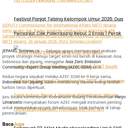
Festival Panjat Tebing Kelompok Umur 2026: Dua
DEPUTY Commissioner for International Affairs METI Jepang,
Ueno Asako dan Raden Pardede selaku Ketua Kelompok Ahli
Pemanjat Cilik Palembang Rebut 2 Emas 1 Perak
Satgas AZEC sekaligus Ketua Delegasi Indonesia, di venue room,
METI Jepang, 26 Januari 2026. (foto fornews.co/ekon)
JEPANG, fornews.co
— Sebagai upaya mempercepat realisasi
proyek strategis menuju target emisi nol bersih di kawasan Asia,
Indonesia dan Jepang, menggelar
Asia Zero Emission
Community–Expert Group Meeting (AZEC-EGM)
ke-9.
Kedua negara sepakat melalui AZEC-EGM ke-9 kerja sama,
Indonesia
dan
Jepang
, dalam mendorong transisi energi rendah
karbon terus diperkuat.
Juru Bicara Kementerian Koordinator Bidang Perekonomian
Haryo
Limanseto
menyatakan forum AZEC menjadi instrumen penting
untuk memastikan proyek dekarbonisasi tidak berhenti di tahap
perencanaan.
Baca
Juga