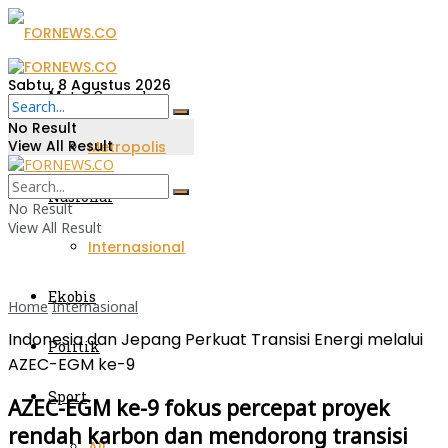
Sabtu, 8 Agustus 2026
Metro Sumsel
No Result
View All Result
Metropolis
Nasional
No Result
View All Result
Internasional
Ekobis
Home
Internasional
Indonesia dan Jepang Perkuat Transisi Energi melalui
Politik
AZEC-EGM ke-9
Sport
AZEC-EGM ke-9 fokus percepat proyek
rendah karbon dan mendorong transisi
All