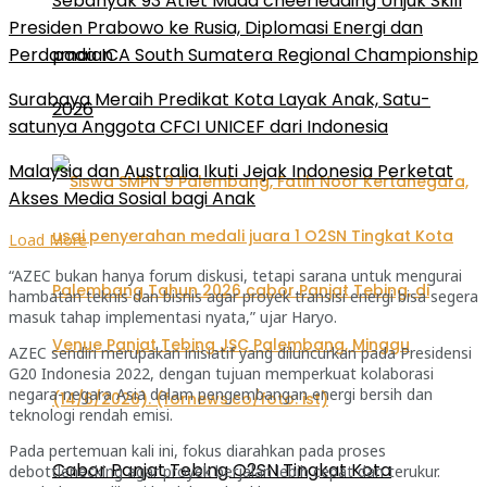
Sebanyak 93 Atlet Muda cheerleading Unjuk Skill
Presiden Prabowo ke Rusia, Diplomasi Energi dan
pada ICA South Sumatera Regional Championship
Perdamaian
Surabaya Meraih Predikat Kota Layak Anak, Satu-
2026
satunya Anggota CFCI UNICEF dari Indonesia
Malaysia dan Australia Ikuti Jejak Indonesia Perketat
Akses Media Sosial bagi Anak
Load More
“AZEC bukan hanya forum diskusi, tetapi sarana untuk mengurai
hambatan teknis dan bisnis agar proyek transisi energi bisa segera
masuk tahap implementasi nyata,” ujar Haryo.
AZEC sendiri merupakan inisiatif yang diluncurkan pada Presidensi
G20 Indonesia 2022, dengan tujuan memperkuat kolaborasi
negara-negara Asia dalam pengembangan energi bersih dan
teknologi rendah emisi.
Pada pertemuan kali ini, fokus diarahkan pada proses
Cabor Panjat Tebing O2SN Tingkat Kota
debottlenecking agar proyek berjalan lebih cepat dan terukur.