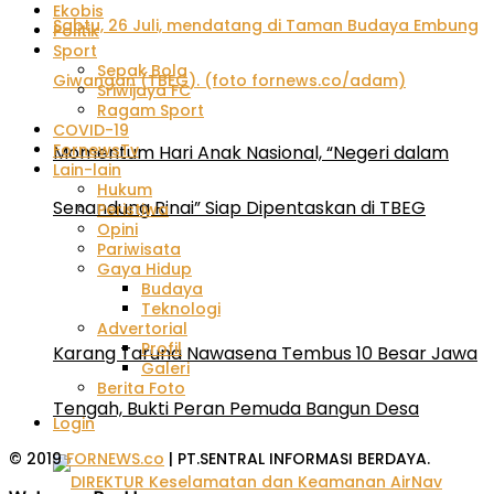
Ekobis
Politik
Sport
Sepak Bola
Sriwijaya FC
Ragam Sport
COVID-19
FornewsTv
Momentum Hari Anak Nasional, “Negeri dalam
Lain-lain
Hukum
Senandung Rinai” Siap Dipentaskan di TBEG
Peristiwa
Opini
Pariwisata
Gaya Hidup
Budaya
Teknologi
Advertorial
Profil
Karang Taruna Nawasena Tembus 10 Besar Jawa
Galeri
Berita Foto
Tengah, Bukti Peran Pemuda Bangun Desa
Login
© 2019
FORNEWS.co
| PT.SENTRAL INFORMASI BERDAYA.