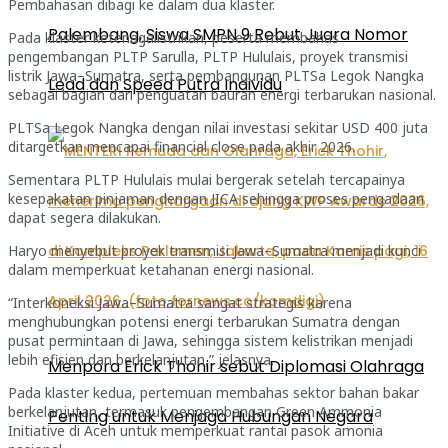
Pembahasan dibagi ke dalam dua klaster.
Palembang, Siswa SMPN 9 Rebut Juara Nomor
Pada klaster ketenagalistrikan, peserta membahas
pengembangan PLTP Sarulla, PLTP Hululais, proyek transmisi
listrik Jawa–Sumatra, serta pembangunan PLTSa Legok Nangka
Lead dan Speed Putra Individu
sebagai bagian dari penguatan bauran energi terbarukan nasional.
PLTSa Legok Nangka dengan nilai investasi sekitar USD 400 juta
ditargetkan mencapai financial close pada akhir 2026.
Sementara PLTP Hululais mulai bergerak setelah tercapainya
kesepakatan pinjaman dengan JICA sehingga proses pengadaan
dapat segera dilakukan.
Haryo menyebut proyek transmisi Jawa–Sumatra menjadi kunci
dalam memperkuat ketahanan energi nasional.
“Interkoneksi Jawa–Sumatra sangat strategis karena
menghubungkan potensi energi terbarukan Sumatra dengan
pusat permintaan di Jawa, sehingga sistem kelistrikan menjadi
lebih efisien dan berkelanjutan,” jelasnya.
Menpora Erick Thohir sebut Diplomasi Olahraga
Pada klaster kedua, pertemuan membahas sektor bahan bakar
berkelanjutan, termasuk pengembangan Green Ammonia
Penting untuk Menjaga Hubungan Negara
Initiative di Aceh untuk memperkuat rantai pasok amonia