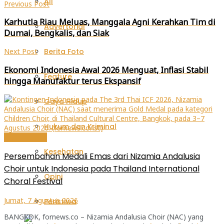
All
Previous Post
baru)
baru)
baru)
Karhutla Riau Meluas, Manggala Agni Kerahkan Tim di
Advertorial
Dumai, Bengkalis, dan Siak
Berita Foto
Next Post
Ekonomi Indonesia Awal 2026 Menguat, Inflasi Stabil
Feature
hingga Manufaktur terus Ekspansif
Gaya Hidup
Hukum dan Kriminal
Internasional
Kesehatan
Persembahan Medali Emas dari Nizamia Andalusia
Choir untuk Indonesia pada Thailand International
Opini
Choral Festival
Jumat, 7 Agustus 2026
Peristiwa
BANGKOK, fornews.co – Nizamia Andalusia Choir (NAC) yang