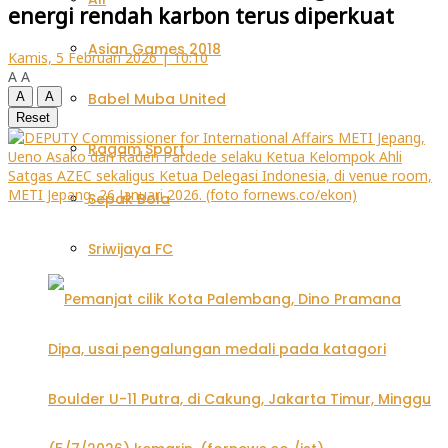
energi rendah karbon terus diperkuat
Asian Games 2018
Kamis, 5 Februari 2026 | 10:10
A
A
A
A
Babel Muba United
Reset
Ragam Sport
Sepak Bola
Sriwijaya FC