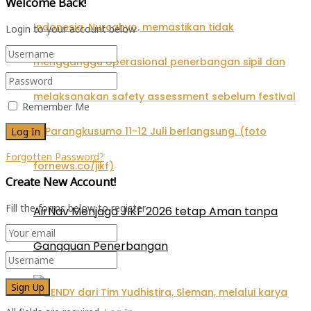
Welcome Back!
Login to your account below
Remember Me
Forgotten Password?
Create New Account!
Fill the forms below to register
AirNav Menjaga JIKF 2026 tetap Aman tanpa
Gangguan Penerbangan