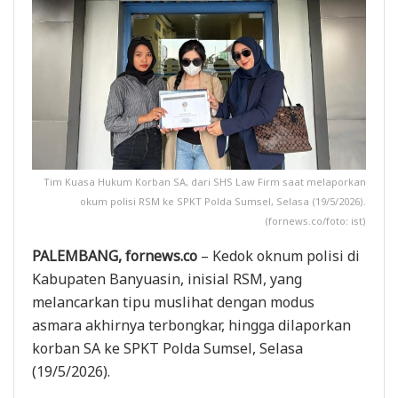
Tim Kuasa Hukum Korban SA, dari SHS Law Firm saat melaporkan
okum polisi RSM ke SPKT Polda Sumsel, Selasa (19/5/2026).
(fornews.co/foto: ist)
PALEMBANG, fornews.co
– Kedok oknum polisi di
Kabupaten Banyuasin, inisial RSM, yang
melancarkan tipu muslihat dengan modus
asmara akhirnya terbongkar, hingga dilaporkan
korban SA ke SPKT Polda Sumsel, Selasa
(19/5/2026).