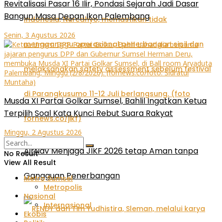
Revitalisasi Pasar 16 Ilir, Pondasi Sejarah Jadi Dasar
Bangun Masa Depan Ikon Palembang
Senin, 3 Agustus 2026
Musda XI Partai Golkar Sumsel, Bahlil Ingatkan Ketua
Terpilih Soal Kata Kunci Rebut Suara Rakyat
Minggu, 2 Agustus 2026
AirNav Menjaga JIKF 2026 tetap Aman tanpa
No Result
View All Result
Gangguan Penerbangan
Metro Sumsel
Metropolis
Nasional
Internasional
Ekobis