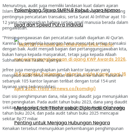
Menurutnya, audit juga memiliki landasan kuat dalam ajaran
Palembang, Siswa SMPN 9 Rebut Juara Nomor
Islam. Ia mengutip Al-Qur’an Surat Al-Baqarah ayat 282 tentang
pentingnya pencatatan transaksi, serta Surat Al-Infithar ayat 10-
12 yang mengingatkan bahwa setiap amal manusia berada dalam
Lead dan Speed Putra Individu
pengawasan.
“Prinsip pengawasan dan pencatatan sudah diajarkan Al-Qur’an.
Karena itu, pengelola keuangan harus mencatat setiap transaksi
dengan baik. Audit menjadi bagian dari pertanggungjawaban kita,
bukan hanya kepada masyarakat, tetapi juga kepada Allaah
Subhanahu wa Ta’alla,” ujarnya.
Jefree juga mengungkapkan jumlah kantor layanan yang
mengikuti audit terus meningkat dari tahun ke tahun. Tahun ini
sebanyak 105 kantor layanan terlibat dengan total 154 unit
layanan yang terkonsolidasi.
Dari sisi penghimpunan dana, nilai yang diaudit juga menunjukkan
tren peningkatan. Pada audit tahun buku 2023, dana yang diaudit
Menpora Erick Thohir sebut Diplomasi Olahraga
sekitar Rp44 miliar, meningkat menjadi sekitar Rp48 miliar pada
tahun buku 2024, dan pada audit tahun buku 2025 mencapai
sekitar Rp77 miliar.
Penting untuk Menjaga Hubungan Negara
Kenaikan tersebut menunjukkan perkembangan penghimpunan