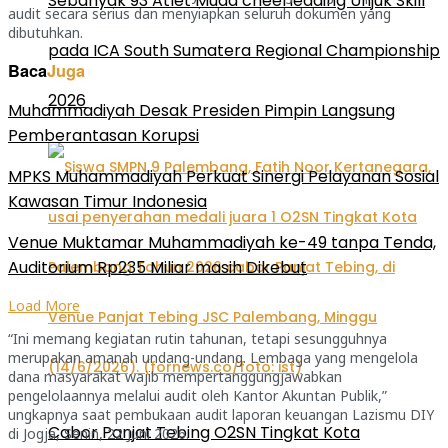
Sebanyak 93 Atlet Muda cheerleading Unjuk Skill
audit secara serius dan menyiapkan seluruh dokumen yang
dibutuhkan.
pada ICA South Sumatera Regional Championship
Baca
Juga
2026
Muhammadiyah Desak Presiden Pimpin Langsung
Pemberantasan Korupsi
MPKS Muhammadiyah Perkuat Sinergi Pelayanan Sosial
Kawasan Timur Indonesia
Venue Muktamar Muhammadiyah ke-49 tanpa Tenda,
Auditorium Rp235 Miliar masih Dikebut
Load More
“Ini memang kegiatan rutin tahunan, tetapi sesungguhnya
merupakan amanah undang-undang. Lembaga yang mengelola
dana masyarakat wajib mempertanggungjawabkan
pengelolaannya melalui audit oleh Kantor Akuntan Publik,”
ungkapnya saat pembukaan audit laporan keuangan Lazismu DIY
Cabor Panjat Tebing O2SN Tingkat Kota
di Jogja, Senin, 22 Juni 2026.