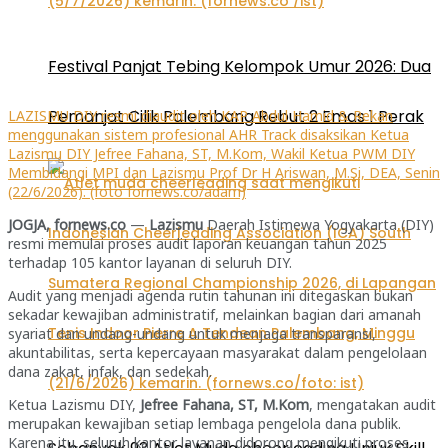
Festival Panjat Tebing Kelompok Umur 2026: Dua
Pemanjat Cilik Palembang Rebut 2 Emas 1 Perak
LAZISMU DIY resmi diaudit oleh KAP Abdul Hamid & Rekan
menggunakan sistem profesional AHR Track disaksikan Ketua
Lazismu DIY Jefree Fahana, ST, M.Kom, Wakil Ketua PWM DIY
Membidangi MPI dan Lazismu Prof Dr H Ariswan, M.Si, DEA, Senin
(22/6/2026). (foto fornews.co/adam)
JOGJA, fornews.co
—
Lazismu
Daerah Istimewa Yogyakarta (DIY)
resmi memulai proses audit laporan keuangan tahun 2025
terhadap 105 kantor layanan di seluruh DIY.
Audit yang menjadi agenda rutin tahunan ini ditegaskan bukan
sekadar kewajiban administratif, melainkan bagian dari amanah
syariat dan undang-undang untuk menjaga transparansi,
akuntabilitas, serta kepercayaan masyarakat dalam pengelolaan
dana zakat, infak, dan sedekah.
Ketua Lazismu DIY,
Jefree Fahana, ST, M.Kom
, mengatakan audit
merupakan kewajiban setiap lembaga pengelola dana publik.
Karena itu, seluruh kantor layanan didorong mengikuti proses