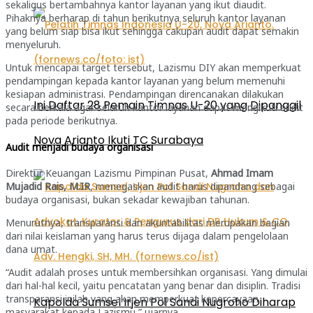
sekaligus bertambahnya kantor layanan yang ikut diaudit.
Pihaknya berharap di tahun berikutnya seluruh kantor layanan
yang belum siap bisa ikut sehingga cakupan audit dapat semakin
menyeluruh.
Untuk mencapai target tersebut, Lazismu DIY akan memperkuat
pendampingan kepada kantor layanan yang belum memenuhi
kesiapan administrasi. Pendampingan direncanakan dilakukan
Ini Daftar 28 Pemain Timnas U-20 yang Dipanggil
secara berkala agar seluruh kantor layanan dapat mengikuti audit
pada periode berikutnya.
Nova Arianto Ikuti TC Surabaya
Audit menjadi budaya organisasi
Direktur Keuangan Lazismu Pimpinan Pusat,
Ahmad Imam
Mujadid Rais, M.IR
, menegaskan audit harus dipandang sebagai
budaya organisasi, bukan sekadar kewajiban tahunan.
Menurutnya, transparansi dan akuntabilitas merupakan bagian
dari nilai keislaman yang harus terus dijaga dalam pengelolaan
dana umat.
“Audit adalah proses untuk membersihkan organisasi. Yang dimulai
dari hal-hal kecil, yaitu pencatatan yang benar dan disiplin. Tradisi
transparansi inilah yang akan memperkuat kepercayaan
Kapolda Sumsel Irjen Pol Sandi Nugroho Diharap
masyarakat kepada Lazismu,” ujarnya.