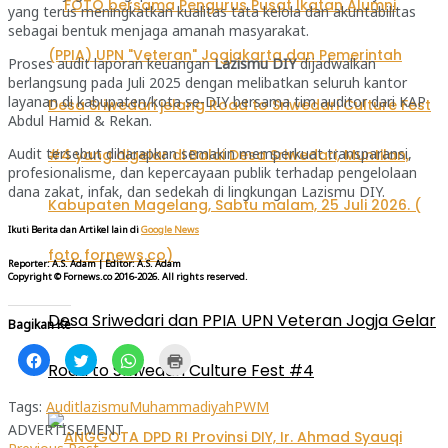
yang terus meningkatkan kualitas tata kelola dan akuntabilitas
sebagai bentuk menjaga amanah masyarakat.
Proses audit laporan keuangan
Lazismu DIY
dijadwalkan
berlangsung pada Juli 2025 dengan melibatkan seluruh kantor
layanan di kabupaten/kota se-DIY bersama tim auditor dari KAP
Abdul Hamid & Rekan.
Audit tersebut diharapkan semakin memperkuat transparansi,
profesionalisme, dan kepercayaan publik terhadap pengelolaan
dana zakat, infak, dan sedekah di lingkungan Lazismu DIY.
Ikuti Berita dan Artikel lain di
Google News
Reporter: A.S. Adam | Editor: A.S. Adam
Copyright © Fornews.co 2016-2026. All rights reserved.
Desa Sriwedari dan PPIA UPN Veteran Jogja Gelar
Bagikan Ke
Klik
Klik
Klik
Klik
Road to Sriwedari Culture Fest #4
untuk
untuk
untuk
untuk
membagikan
berbagi
berbagi
mencetak(Membuka
di
pada
di
di
Facebook(Membuka
Twitter(Membuka
WhatsApp(Membuka
jendela
Tags:
Audit
lazismu
Muhammadiyah
PWM
di
di
di
yang
ADVERTISEMENT
jendela
jendela
jendela
baru)
yang
yang
yang