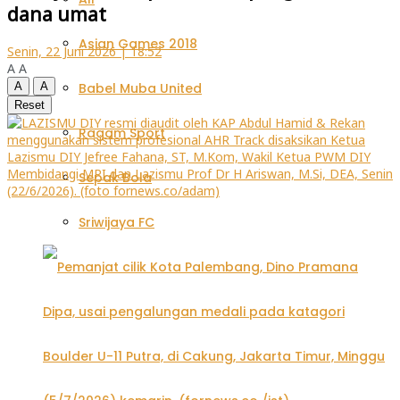
dana umat
Asian Games 2018
Senin, 22 Juni 2026 | 18:52
A
A
A
A
Babel Muba United
Reset
Ragam Sport
Sepak Bola
Sriwijaya FC