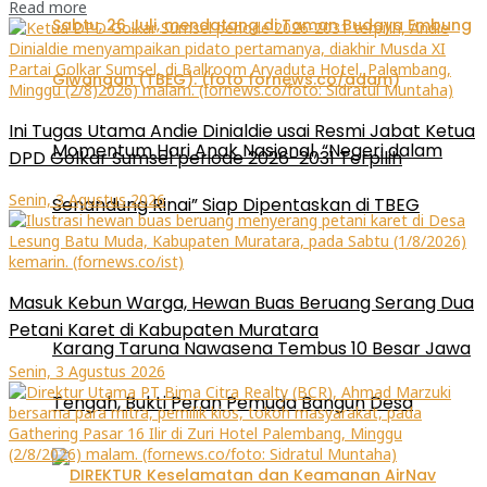
Read more
Ini Tugas Utama Andie Dinialdie usai Resmi Jabat Ketua
Momentum Hari Anak Nasional, “Negeri dalam
DPD Golkar Sumsel periode 2026-2031 Terpilih
Senin, 3 Agustus 2026
Senandung Rinai” Siap Dipentaskan di TBEG
Masuk Kebun Warga, Hewan Buas Beruang Serang Dua
Petani Karet di Kabupaten Muratara
Karang Taruna Nawasena Tembus 10 Besar Jawa
Senin, 3 Agustus 2026
Tengah, Bukti Peran Pemuda Bangun Desa