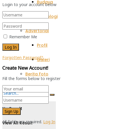
Budaya
Login to your account below
Teknologi
Advertorial
Remember Me
Profil
Forgotten Password?
Galeri
Create New Account!
Berita Foto
Fill the forms below to register
No Result
All fields are required.
Log In
View All Result