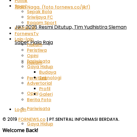
Politik
Sport
Sepak Bola
Sriwijaya FC
Ragam Sport
JIKF 2026 Resmi Ditutup, Tim Yudhistira Sleman
COVID-19
FornewsTv
Lain-lain
Sabet Piala Raja
Hukum
Peristiwa
Opini
Pariwisata
Hukum
Gaya Hidup
Budaya
Teknologi
Peristiwa
Advertorial
Profil
Opini
Galeri
Berita Foto
Pariwisata
Login
© 2019
FORNEWS.co
| PT.SENTRAL INFORMASI BERDAYA.
Gaya Hidup
Welcome Back!