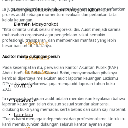
Ia juga mengingatkan seluruh kantor layanan agar memanfaatkan
Mampu Kolaborasikan Penegak Hukum dan
proses audit sebagai momentum evaluasi dan perbaikan tata
kelola keuangan.
Elemen Masyarakat
“Kita diminta untuk selalu mengoreksi diri. Audit menjadi sarana
muhasabah organisasi agar pengelolaan zakat semakin
profesional, transparan, dan memberikan manfaat yang lebih
Sepak Bola
besar bagi umat,” katanya.
Auditor minta dukungan penuh
Sriwijaya FC
Pada kesempatan itu, perwakilan Kantor Akuntan Publik (KAP)
Ragam Sport
Abdul Hamid & Rekan,
Samsul Bahri
, menyampaikan pihaknya
kembali dipercaya melakukan audit laporan keuangan Lazismu
DIY setelah sebelumnya juga mengaudit laporan tahun buku
COVID-19
2023.
Ia menegaskan tujuan audit adalah memberikan keyakinan bahwa
FornewsTv
laporan keuangan telah disusun sesuai standar akuntansi,
didukung bukti yang memadai, serta bebas dari salah saji material.
Lain-lain
“Tugas kami menjaga independensi dan profesionalisme. Untuk itu
kami membutuhkan dukungan seluruh kantor layanan agar