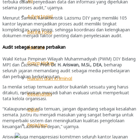
All
terbuka dalam penyediaan data dan informasi yang diperlukan
selama proses audit,” ujarnya.
Advertorial
Menurut Samsul, karakteristik Lazismu DIY yang memiliki 105
kantor layanan menjadikan proses audit memiliki tingkat
kompleksitas yang tinggi, sehingga koordinasi dan kelengkapan
Berita Foto
dokumen menjadi faktor penting dalam penyelesaian audit.
Audit sebagai sarana perbaikan
Feature
Wakil Ketua Pimpinan Wilayah Muhammadiyah (PWM) DIY Bidang
Gaya Hidup
MPI dan Lazismu,
Prof. Dr. H. Ariswan, M.Si., DEA
, berharap
seluruh jajaran memandang audit sebagai media pembelajaran
dan perbaikan berkelanjutan.
Hukum dan Kriminal
Ia menilai setiap temuan auditor bukanlah sesuatu yang harus
ditakuti, melainkan menjadi bahan evaluasi untuk memperkuat
Kesehatan
tata kelola organisasi.
“Kalaupun nanti ada temuan, jangan dipandang sebagai kesalahan
Opini
semata. Justru itu menjadi masukan yang sangat berharga untuk
memperbaiki sistem dan meningkatkan kualitas pengelolaan
Peristiwa
keuangan Lazismu ke depan,” ujarnya.
Ariswan juga mengapresiasi komitmen seluruh kantor layanan