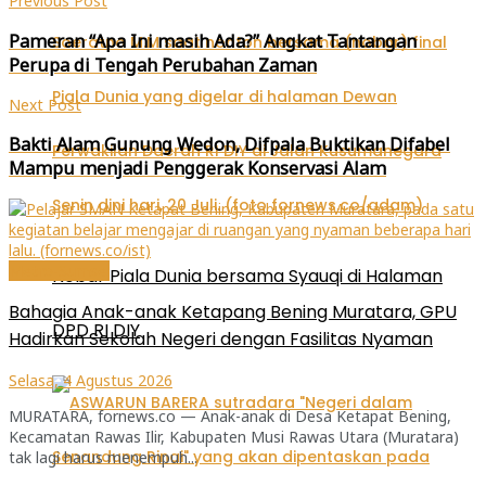
Previous Post
baru)
baru)
baru)
Pameran “Apa Ini masih Ada?” Angkat Tantangan
Perupa di Tengah Perubahan Zaman
Next Post
Bakti Alam Gunung Wedon, Difpala Buktikan Difabel
Mampu menjadi Penggerak Konservasi Alam
Metro-Sumsel
Nobar Piala Dunia bersama Syauqi di Halaman
Bahagia Anak-anak Ketapang Bening Muratara, GPU
DPD RI DIY
Hadirkan Sekolah Negeri dengan Fasilitas Nyaman
Selasa, 4 Agustus 2026
MURATARA, fornews.co — Anak-anak di Desa Ketapat Bening,
Kecamatan Rawas Ilir, Kabupaten Musi Rawas Utara (Muratara)
tak lagi harus menempuh...