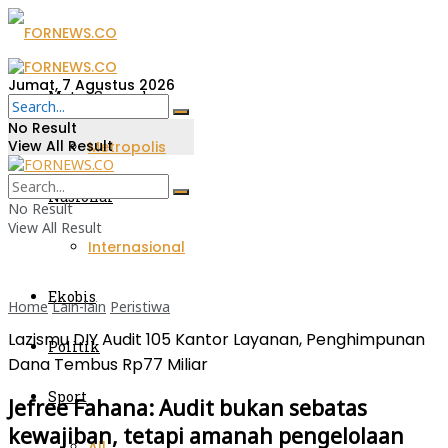
Jumat, 7 Agustus 2026
Metro Sumsel
No Result
View All Result
Metropolis
Nasional
No Result
View All Result
Internasional
Ekobis
Home
Lain-lain
Peristiwa
Lazismu DIY Audit 105 Kantor Layanan, Penghimpunan
Politik
Dana Tembus Rp77 Miliar
Sport
Jefree Fahana: Audit bukan sebatas
kewajiban, tetapi amanah pengelolaan
All